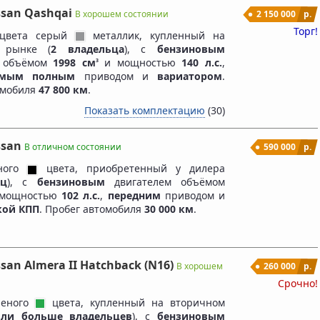
ssan Qashqai
В хорошем состоянии
2 150 000
р.
Торг!
 цвета серый
металлик, купленный на
 рынке (
2 владельца
), c
бензиновым
м объёмом
1998 см
и мощностью
140 л.с.
,
3
емым полным
приводом и
вариатором
.
омобиля
47 800 км
.
Показать комплектацию
(30)
ssan
В отличном состоянии
590 000
р.
рного
цвета, приобретенный у дилера
ец
), c
бензиновым
двигателем объёмом
мощностью
102 л.с.
,
передним
приводом и
кой КПП
. Пробег автомобиля
30 000 км
.
ssan Almera II Hatchback (N16)
В хорошем
260 000
р.
Срочно!
леного
цвета, купленный на вторичном
или больше владельцев
), c
бензиновым