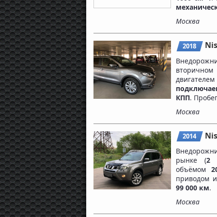
механичес
Москва
Ni
2018
Внедорожн
вторичном
двигателе
подключа
КПП
. Пробе
Москва
Nis
2014
Внедорожни
рынке (
2 
объёмом
2
приводом 
99 000 км
.
Москва