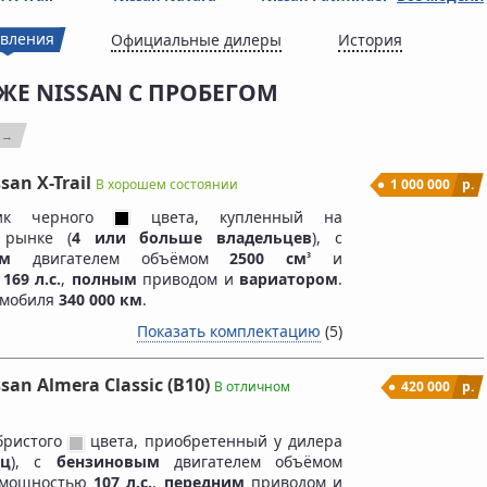
вления
Официальные дилеры
История
ЖЕ NISSAN С ПРОБЕГОМ
 →
san X-Trail
В хорошем состоянии
1 000 000
р.
ник черного
цвета, купленный на
 рынке (
4 или больше владельцев
), c
ым
двигателем объёмом
2500 см
и
3
ю
169 л.с.
,
полным
приводом и
вариатором
.
омобиля
340 000 км
.
Показать комплектацию
(5)
san Almera Classic (B10)
В отличном
420 000
р.
бристого
цвета, приобретенный у дилера
ец
), c
бензиновым
двигателем объёмом
мощностью
107 л.с.
,
передним
приводом и