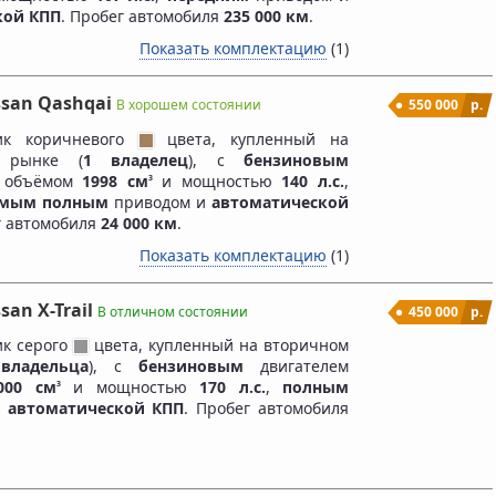
кой КПП
. Пробег автомобиля
235 000 км
.
Показать комплектацию
(1)
ssan Qashqai
В хорошем состоянии
550 000
р.
ик коричневого
цвета, купленный на
 рынке (
1 владелец
), c
бензиновым
м объёмом
1998 см
и мощностью
140 л.с.
,
3
емым полным
приводом и
автоматической
г автомобиля
24 000 км
.
Показать комплектацию
(1)
san X-Trail
В отличном состоянии
450 000
р.
к серого
цвета, купленный на вторичном
владельца
), c
бензиновым
двигателем
000 см
и мощностью
170 л.с.
,
полным
3
и
автоматической КПП
. Пробег автомобиля