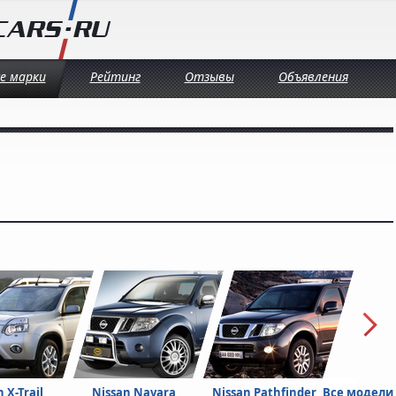
се марки
Рейтинг
Отзывы
Объявления
 X-Trail
Nissan Navara
Nissan Pathfinder
Все модели
Nissan