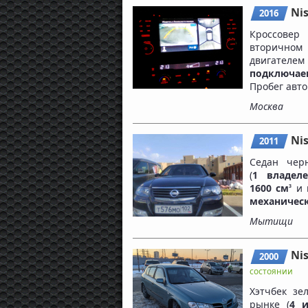
Ni
2016
Кроссовер
вторичном
двигателе
подключа
Пробег авт
Москва
Ni
2011
Седан че
(
1 владел
1600 см
и 
3
механичес
Мытищи
Ni
2000
состоянии
Хэтчбек зе
рынке (
4 