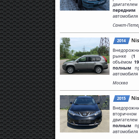
двигателе
передним
автомобил
Санкт-Пете
Nis
2014
Внедорожни
рынке (
1 
объёмом
1
полным
пр
автомобил
Москва
Ni
2015
Внедорож
вторичном
двигателе
полным
пр
автомобил