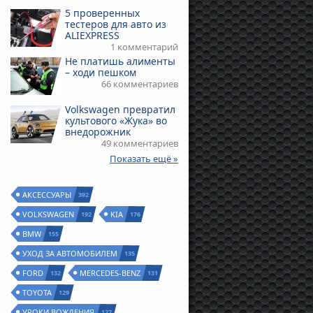
5 проверенных
тестеров для авто из
ALIEXPRESS
1 комментарий
Не платишь алименты
– ходи пешком
66 комментариев
Volkswagen превратил
культового «Жука» во
внедорожник
49 комментариев
Показать ещё »
АКСЕССУАРЫ
392
VOLKSWAGEN
KIA
192
176
BMW
155
УХОД ЗА АВТОМОБИЛЕМ
135
FORD
MERCEDES-BENZ
132
131
TOYOTA
129
УРОКИ ВОЖДЕНИЯ
127