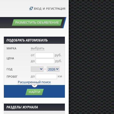
ВХОД
И
РЕГИСТРАЦИЯ
РАЗМЕСТИТЬ ОБЪЯВЛЕНИЕ
ПОДОБРАТЬ АВТОМОБИЛЬ
выбрать
МАРКА
от
руб.
ЦЕНА
до
руб.
–
ГОД
до
км
ПРОБЕГ
Расширенный поиск
НАЙТИ
РАЗДЕЛЫ ЖУРНАЛА
 Patrol
Nissan Quest
Nissan Juke
Nissan