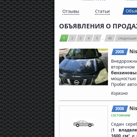
Объя
Отзывы
Статьи
ОБЪЯВЛЕНИЯ О ПРОДА
1
2
3
4
5
...
48
следующая
Nis
2008
Внедорож
вторичном
бензинов
мощность
Пробег авт
Коркино
Nis
2008
состоянии
Седан сере
(
1 владел
1600 см
и 
3