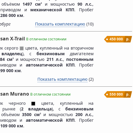
м объёмом
1497 см
и мощностью
90 л.с.
,
3
приводом и
механической КПП
. Пробег
я
286 000 км
.
рбург
Показать комплектацию
(10)
san X-Trail
В отличном состоянии
450 000
р.
к серого
цвета, купленный на вторичном
владелец
), c
бензиновым
двигателем
984 см
и мощностью
211 л.с.
,
постоянным
3
иводом и
автоматической КПП
. Пробег
я
99 000 км
.
Показать комплектацию
(2)
ssan Murano
В отличном состоянии
550 000
р.
ник черного
цвета, купленный на
 рынке (
2 владельца
), c
бензиновым
м объёмом
3500 см
и мощностью
200 л.с.
,
3
иводом и
автоматической КПП
. Пробег
я
109 000 км
.