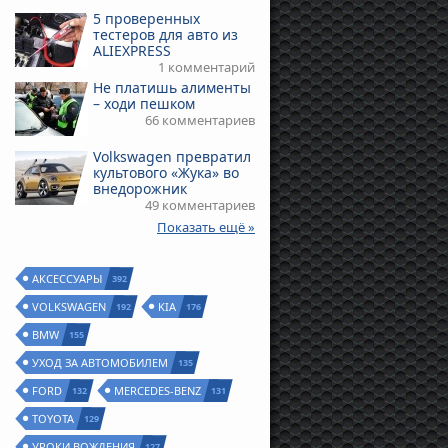
5 проверенных
тестеров для авто из
ALIEXPRESS
1 комментарий
Не платишь алименты
– ходи пешком
66 комментариев
Volkswagen превратил
культового «Жука» во
внедорожник
49 комментариев
Показать ещё »
АКСЕССУАРЫ
392
VOLKSWAGEN
KIA
192
176
BMW
155
УХОД ЗА АВТОМОБИЛЕМ
135
FORD
MERCEDES-BENZ
132
131
TOYOTA
129
УРОКИ ВОЖДЕНИЯ
127