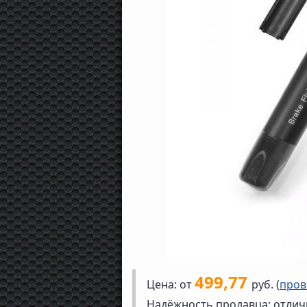
499,77
Цена: от
руб. (
пров
Надёжность продавца: отлич