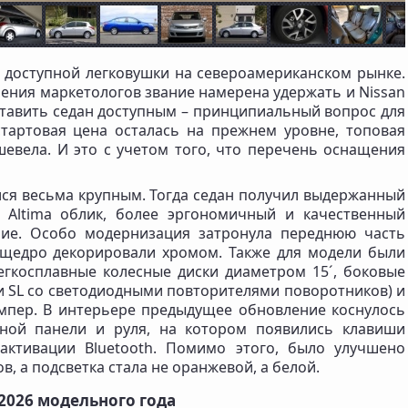
й доступной легковушки на североамериканском рынке.
рения маркетологов звание намерена удержать и Nissan
ставить седан доступным – принципиальный вопрос для
тартовая цена осталась на прежнем уровне, топовая
шевела. И это с учетом того, что перечень оснащения
ся весьма крупным. Тогда седан получил выдержанный
 Altima облик, более эргономичный и качественный
ние. Особо модернизация затронула переднюю часть
 щедро декорировали хромом. Также для модели были
гкосплавные колесные диски диаметром 15´, боковые
и SL со светодиодными повторителями поворотников) и
пер. В интерьере предыдущее обновление коснулось
рной панели и руля, на котором появились клавиши
активации Bluetooth. Помимо этого, было улучшено
, а подсветка стала не оранжевой, а белой.
 2026 модельного года