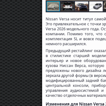
Nissan Versa носит титул само
Это привлекательное с точки з
Versa 2026 модельного года. О
компании. Помимо того, что с
комплектация SL и вовсе поде
немного расширился.
Предыдущий рестайлинг оказал
в стилистике старшей модели
интерьер и новое оборудова
кузова Ниссан Верса, которую
предложены нового дизайна ле
зеркала другой формы (в верси
модифицированный задний бам
центральной консоли, прибо
управления аудиосистемой и 
качество отделочных материалов
Изменения для Nissan Versa