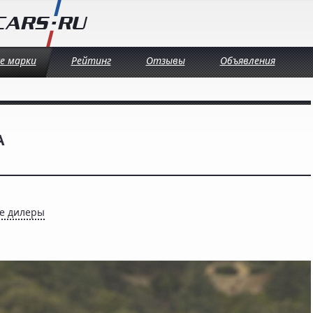
се марки
Рейтинг
Отзывы
Объявления
A
е дилеры