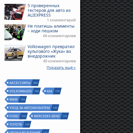
5 проверенных
тестеров для авто из
ALIEXPRESS
1 комментарий
Не платишь алименты
– ходи пешком
66 комментариев
Volkswagen превратил
культового «Жука» во
внедорожник
49 комментариев
Показать ещё »
АКСЕССУАРЫ
392
VOLKSWAGEN
KIA
192
176
BMW
155
УХОД ЗА АВТОМОБИЛЕМ
135
FORD
MERCEDES-BENZ
132
131
TOYOTA
129
УРОКИ ВОЖДЕНИЯ
127