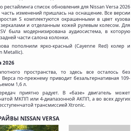
 рестайлинга список обновления для Nissan Versa 2026
я часть изменений пришлась на оснащение. Все версии
простая S комплектуются окрашенными в цвет кузова
зеркалами и отделанным кожей рулевым колесом. Для
 SV была модернизирована аудиосистема, в которую
задней части салона колонки.
зова пополнили ярко-красный (Cayenne Red) колер и
Metallic).
a 2026
апотного пространства, то здесь все осталось без
 Верса по-прежнему приводит безальтернативная 109-
ъемом 1,6 л.
ередач приятно радует. В «базе» двигатель может
нчатой МКПП или 4-диапазонной АКПП, а во всех других
есступенчатой трансмиссией Xtronic.
РАЙВЫ NISSAN VERSA