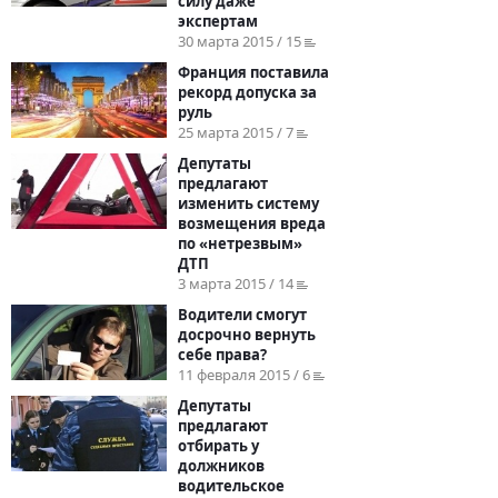
силу даже
экспертам
30 марта 2015 / 15
Франция поставила
рекорд допуска за
руль
25 марта 2015 / 7
Депутаты
предлагают
изменить систему
возмещения вреда
по «нетрезвым»
ДТП
3 марта 2015 / 14
Водители смогут
досрочно вернуть
себе права?
11 февраля 2015 / 6
Депутаты
предлагают
отбирать у
должников
водительское