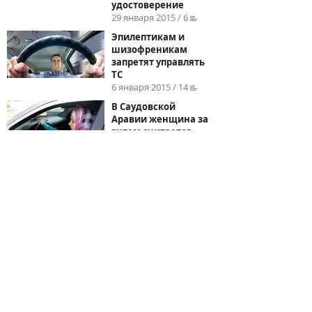
удостоверение
29 января 2015 / 6
Эпилептикам и
шизофреникам
запретят управлять
ТС
6 января 2015 / 14
В Саудовской
Аравии женщина за
рулем считается
террористом
1 января 2015 / 15
1
2
3
→
© 2026
BYCARS.RU
Контакты
|
Реклама на сайте
|
Пользовательское
соглашение