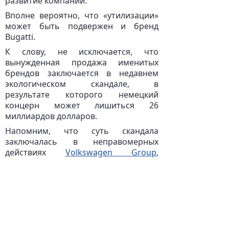
развитие компании.
Вполне вероятно, что «утилизации»
может быть подвержен и бренд
Bugatti.
К слову, не исключается, что
вынужденная продажа именитых
брендов заключается в недавнем
экологическом скандале, в
результате которого немецкий
концерн может лишиться 26
миллиардов долларов.
Напомним, что суть скандала
заключалась в неправомерных
действиях
Volkswagen Group
,
результатом которых стало
заведомое снижение качества
выхлопа дизельных двигателей, что
могло бы грозить экологической
катастрофой.
Отметим и то, что претензии к