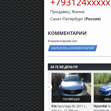
+793124xxxx
Продавец: Жанна
Санкт-Петербург (
Россия
)
КОММЕНТАРИИ
Комментариев нет.
НАПИСАТЬ КОММЕНТАРИЙ
ЗА ТЕ ЖЕ ДЕНЬГИ!
790 000 руб.
490 
Kia
Sportage III, 2011 г.,
Hyundai
So
150 л.с., 11 705 км
Hatchback, 