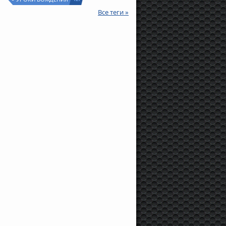
Все теги »
870 000 руб.
520 000 руб.
575 000 руб
and Rover
Range Rover
Volvo
S60, 2007 г., 140 л.с.,
Opel
Astra H Sedan
II, 2008 г., 306 л.с.,
115 000 км
2012 г., 140 л.с., 60