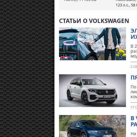
123 л.с., 58
СТАТЬИ О VOLKSWAGEN
Э
И
В 
ра
мо
2 О
П
По
лиф
ко
17 
В
PA
На