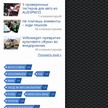
5 проверенных
тестеров для авто из
ALIEXPRESS
1 комментарий
Не платишь алименты
– ходи пешком
66 комментариев
Volkswagen превратил
культового «Жука» во
внедорожник
49 комментариев
Показать ещё »
АКСЕССУАРЫ
392
VOLKSWAGEN
KIA
192
176
BMW
155
УХОД ЗА АВТОМОБИЛЕМ
135
FORD
MERCEDES-BENZ
132
131
TOYOTA
129
УРОКИ ВОЖДЕНИЯ
127