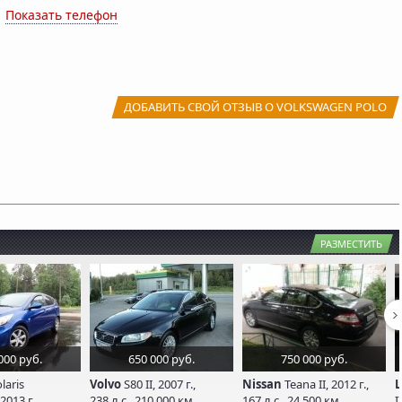
x
Показать телефон
ДОБАВИТЬ СВОЙ ОТЗЫВ О VOLKSWAGEN POLO
РАЗМЕСТИТЬ
000 руб.
650 000 руб.
750 000 руб.
laris
Volvo
S80 II, 2007 г.,
Nissan
Teana II, 2012 г.,
L
2013 г.,
238 л.с., 210 000 км
167 л.с., 24 500 км
I