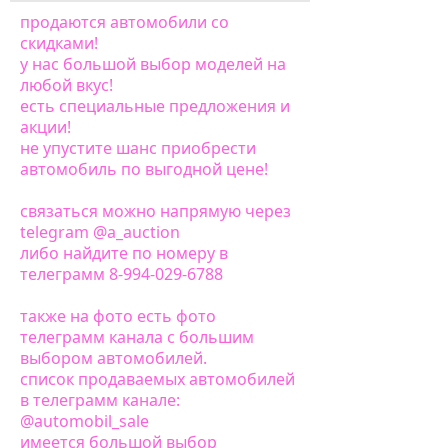
продаются автомобили со
скидками!
у нас большой выбор моделей на
любой вкус!
есть специальные предложения и
акции!
не упустите шанс приобрести
автомобиль по выгодной цене!
связаться можно напрямую через
telegram @a_auction
либо найдите по номеру в
телеграмм 8-994-029-6788
также на фото есть фото
телеграмм канала с большим
выбором автомобилей.
список продаваемых автомобилей
в тe­­л­e­­грa­­мм кa­­н­a­­лe­­:
@automobil_sale
имеется большой выбор