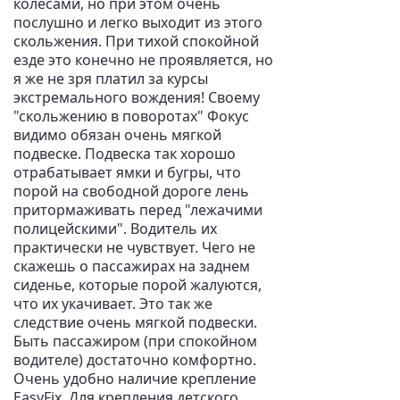
колесами, но при этом очень
послушно и легко выходит из этого
скольжения. При тихой спокойной
езде это конечно не проявляется, но
я же не зря платил за курсы
экстремального вождения! Своему
"скольжению в поворотах" Фокус
видимо обязан очень мягкой
подвеске. Подвеска так хорошо
отрабатывает ямки и бугры, что
порой на свободной дороге лень
притормаживать перед "лежачими
полицейскими". Водитель их
практически не чувствует. Чего не
скажешь о пассажирах на заднем
сиденье, которые порой жалуются,
что их укачивает. Это так же
следствие очень мягкой подвески.
Быть пассажиром (при спокойном
водителе) достаточно комфортно.
Очень удобно наличие крепление
EasyFix. Для крепления детского