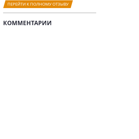
ПЕРЕЙТИ К ПОЛНОМУ ОТЗЫВУ
КОММЕНТАРИИ
Комментариев нет.
НАПИСАТЬ
СТАТЬИ О FORD
Стали известны
подробности о
новом кроссовере
Ford 2022
13 июня 2021 / 0
Известна дата
выхода
обновленного Ford
Equator 2021
7 апреля 2021 / 0
Стала известна дата
старта продаж Ford
Bronco 2021