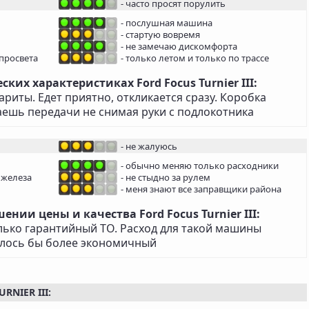
- часто просят порулить
- послушная машина
- стартую вовремя
- не замечаю дискомфорта
просвета
- только летом и только по трассе
ких характеристиках Ford Focus Turnier III:
ариты. Едет приятно, откликается сразу. Коробка
аешь передачи не снимая руки с подлокотника
- не жалуюсь
- обычно меняю только расходники
 железа
- не стыдно за рулем
- меня знают все заправщики района
нии цены и качества Ford Focus Turnier III:
лько гарантийный ТО. Расход для такой машины
елось бы более экономичный
NIER III: