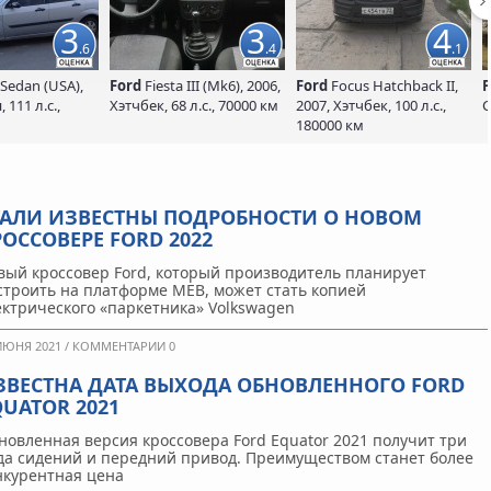
3
3
4
.6
.4
.1
Sedan (USA),
Ford
Fiesta III (Mk6), 2006,
Ford
Focus Hatchback II,
F
 111 л.с.,
Хэтчбек, 68 л.с., 70000 км
2007, Хэтчбек, 100 л.с.,
С
180000 км
ТАЛИ ИЗВЕСТНЫ ПОДРОБНОСТИ О НОВОМ
РОССОВЕРЕ FORD 2022
вый кроссовер Ford, который производитель планирует
строить на платформе MEB, может стать копией
ектрического «паркетника» Volkswagen
ИЮНЯ 2021 /
КОММЕНТАРИИ 0
ЗВЕСТНА ДАТА ВЫХОДА ОБНОВЛЕННОГО FORD
QUATOR 2021
новленная версия кроссовера Ford Equator 2021 получит три
да сидений и передний привод. Преимуществом станет более
нкурентная цена