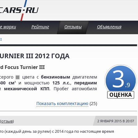
се марки
Рейтинг
Отзывы
Объявления
I
RNIER III 2012 ГОДА
3
d Focus Turnier III
серого
цвета c
бензиновым
двигателем
600 см
и мощностью
125 л.с.
,
передним
3
.9
 и
механической КПП
. Пробег автомобиля
ОЦЕНКА
Показать комплектацию
(25)
(
отзыв
)
2 ЯНВАРЯ 2015 В 20:07
асто (каждый день за рулем) с 2014 года по настоящее время