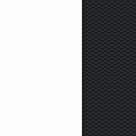
4
3
.9
.6
ord
Mondeo IV, 2009,
Ford
Mondeo II
Ford
B-MAX, 2013,
едан, 161 л.с., 86000 км
Hatchback, 2002, Хэтчбек,
Минивэн, 100 л.с.,
130 л.с., 240000 км
6000 км