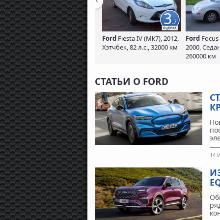
3
.7
Ford
Fiesta IV (Mk7), 2012,
Ford
Focus 
Хэтчбек, 82 л.с., 32000 км
2000, Седан,
260000 км
СТАТЬИ О FORD
С
К
Но
по
эл
14 
И
E
Об
ря
ко