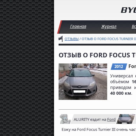
Главная
Журнал
В
ОТЗЫВЫ
/ ОТЗЫВ О FORD FOCUS TURNIER II
ОТЗЫВ О FORD FOCUS TU
For
2012
Универсал 
объёмом
1
приводом
40 000 км
.
ALURITY
ездит на
Ford
Езжу на Ford Focus Turnier III очень ч