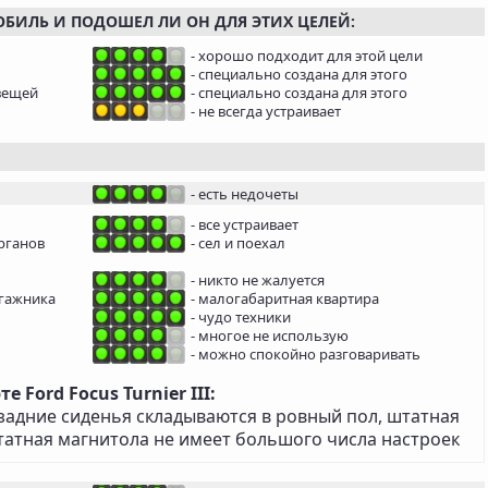
ОБИЛЬ И ПОДОШЕЛ ЛИ ОН ДЛЯ ЭТИХ ЦЕЛЕЙ:
- хорошо подходит для этой цели
- специально создана для этого
вещей
- специально создана для этого
- не всегда устраивает
- есть недочеты
- все устраивает
рганов
- сел и поехал
- никто не жалуется
агажника
- малогабаритная квартира
- чудо техники
- многое не использую
- можно спокойно разговаривать
Ford Focus Turnier III:
задние сиденья складываются в ровный пол, штатная
татная магнитола не имеет большого числа настроек