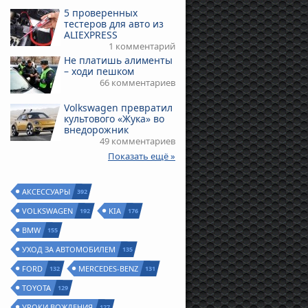
5 проверенных
тестеров для авто из
ALIEXPRESS
1 комментарий
Не платишь алименты
– ходи пешком
66 комментариев
Volkswagen превратил
культового «Жука» во
внедорожник
49 комментариев
Показать ещё »
АКСЕССУАРЫ
392
VOLKSWAGEN
KIA
192
176
BMW
155
УХОД ЗА АВТОМОБИЛЕМ
135
FORD
MERCEDES-BENZ
132
131
TOYOTA
129
УРОКИ ВОЖДЕНИЯ
127