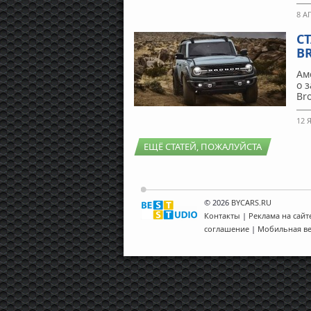
8 А
С
B
Ам
о 
Br
12 
ЕЩЁ СТАТЕЙ, ПОЖАЛУЙСТА
© 2026
BYCARS.RU
Контакты
|
Реклама на сайт
соглашение
|
Мобильная в