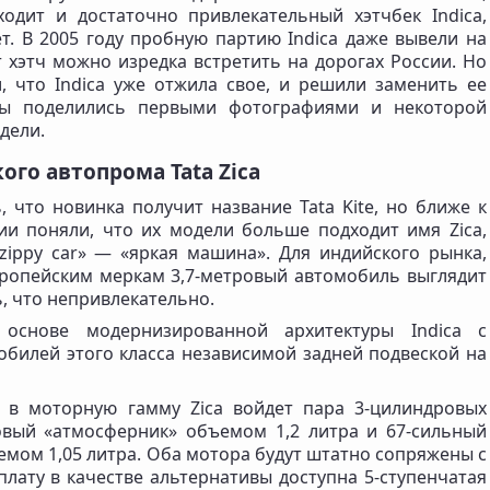
одит и достаточно привлекательный хэтчбек Indica,
т. В 2005 году пробную партию Indica даже вывели на
 хэтч можно изредка встретить на дорогах России. Но
, что Indica уже отжила свое, и решили заменить ее
цы поделились первыми фотографиями и некоторой
дели.
ого автопрома Tata Zica
 что новинка получит название Tata Kite, но ближе к
ии поняли, что их модели больше подходит имя Zica,
zippy car» — «яркая машина». Для индийского рынка,
европейским меркам 3,7-метровый автомобиль выглядит
ь, что непривлекательно.
 основе модернизированной архитектуры Indica с
обилей этого класса независимой задней подвеской на
 в моторную гамму Zica войдет пара 3-цилиндровых
овый «атмосферник» объемом 1,2 литра и 67-сильный
мом 1,05 литра. Оба мотора будут штатно сопряжены с
лату в качестве альтернативы доступна 5-ступенчатая