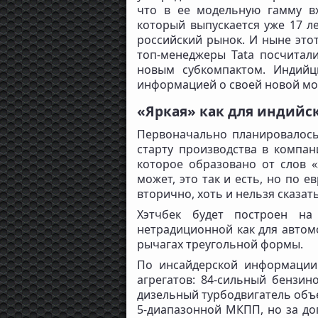
что в ее модельную гамму вх
который выпускается уже 17 ле
российский рынок. И ныне этот
топ-менеджеры Tata посчитали
новым субкомпактом. Индий
информацией о своей новой мо
«Яркая» как для индийск
Первоначально планировалось,
старту производства в компан
которое образовано от слов «
может, это так и есть, но по 
вторично, хоть и нельзя сказат
Хэтчбек будет построен на
нетрадиционной как для автом
рычагах треугольной формы.
По инсайдерской информации
агрегатов: 84-сильный бензин
дизельный турбодвигатель объе
5-диапазонной МКПП, но за доп