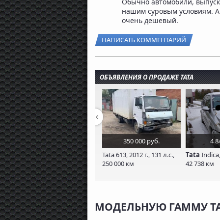
Обычно автомобили, выпуск
нашим суровым условиям. А
очень дешевый.
НАПИСАТЬ КОММЕНТАРИЙ
ОБЪЯВЛЕНИЯ О ПРОДАЖЕ TATA
350 000 руб.
4 8
Tata 613, 2012 г., 131 л.с.,
Tata
Indica,
250 000 км
42 738 км
МОДЕЛЬНУЮ ГАММУ TA