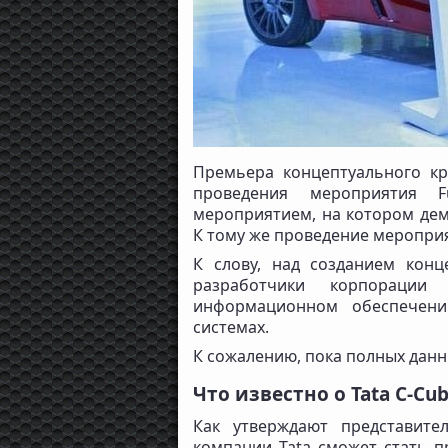
Премьера концептуального кр
проведения мероприятия Fu
мероприятием, на котором де
К тому же проведение мероприя
К слову, над созданием конц
разработчики корпорации
информационном обеспечени
системах.
К сожалению, пока полных данны
Что известно о Tata C-Cub
Как утверждают представите
компании Tata сможет стать п