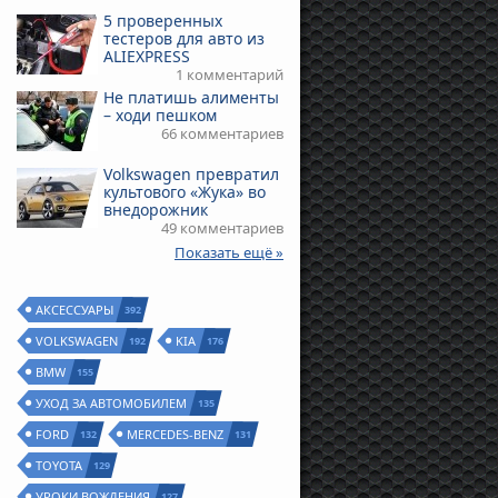
5 проверенных
тестеров для авто из
ALIEXPRESS
1 комментарий
Не платишь алименты
– ходи пешком
66 комментариев
Volkswagen превратил
культового «Жука» во
внедорожник
49 комментариев
Показать ещё »
АКСЕССУАРЫ
392
VOLKSWAGEN
KIA
192
176
BMW
155
УХОД ЗА АВТОМОБИЛЕМ
135
FORD
MERCEDES-BENZ
132
131
TOYOTA
129
УРОКИ ВОЖДЕНИЯ
127