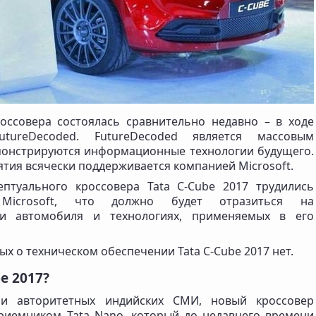
оссовера состоялась сравнительно недавно – в ходе
tureDecoded. FutureDecoded является массовым
монстрируются информационные технологии будущего.
тия всячески поддерживается компанией Microsoft.
ептуального кроссовера Tata C-Cube 2017 трудились
 Microsoft, что должно будет отразиться на
и автомобиля и технологиях, применяемых в его
х о техническом обеспечении Tata C-Cube 2017 нет.
e 2017?
ли авторитетных индийских СМИ, новый кроссовер
риемником Tata Nano, который до недавнего времени