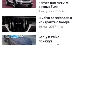
«имя» для нового
автомобиля
1 августа 2017 / 6
В Volvo рассказали о
контракте с Google
16 мая 2017 / 4
Geely и Volvo
покажут
совместный
модельный ряд
16 января 2017 / 2
1
2
3
...
5
→
© 2026
BYCARS.RU
Контакты
|
Реклама на сайте
|
Пользовательское
соглашение