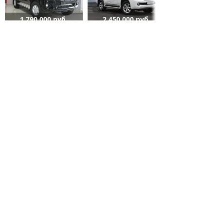
1 790 000 руб.
2 450 000 руб.
СТАТЬИ О VOLVO
Кроссовер Geely
Xingyue L 2021
получит
оборудование от
Volvo
7 апреля 2021 / 0
В Volvo
презентовали
электрокар с
запасом хода 400 км
5 октября 2020 / 0
Известна дата
старта продаж
обновленного Volvo
XC90 2021
27 апреля 2020 / 0
ЕЩЁ СТАТЕЙ, ПОЖАЛУЙСТА