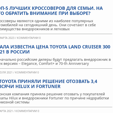
ОП-5 ЛУЧШИХ КРОССОВЕРОВ ДЛЯ СЕМЬИ. НА
ТО ОБРАТИТЬ ВНИМАНИЕ ПРИ ВЫБОРЕ?
оссоверы являются одними из наиболее популярных
томобилей на сегодняшний день. Они сочетают в себе
еимущества внедорожников и легковых
МАРТА 2023 /
КОММЕНТАРИИ 0
ТАЛА ИЗВЕСТНА ЦЕНА TOYOTA LAND CRUISER 300
021 В РОССИИ
начально российские дилеры будут предлагать внедорожник в
ех версиях – Elegance, Comfort+ и 70-th Anniversary
ЮЛЯ 2021 /
КОММЕНТАРИИ 0
 TOYOTA ПРИНЯЛИ РЕШЕНИЕ ОТОЗВАТЬ 3,4
ЫСЯЧИ HILUX И FORTUNER
онская компания приняла решение отозвать у покупателей
капы Hilux и внедорожники Fortuner по причине недоработки
рмозной системы
АРТА 2021 /
КОММЕНТАРИИ 0