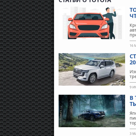
СТАТЬИ О TOYOTA
Т
Ч
Кр
ав
пр
16 
С
2
Из
тр
9 И
В
Т
Яп
пи
то
3 М