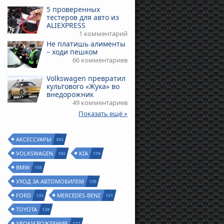
5 проверенных
тестеров для авто из
ALIEXPRESS
1 комментарий
Не платишь алименты
– ходи пешком
66 комментариев
Volkswagen превратил
культового «Жука» во
внедорожник
49 комментариев
Показать ещё »
АКСЕССУАРЫ
392
VOLKSWAGEN
KIA
192
176
BMW
155
УХОД ЗА АВТОМОБИЛЕМ
135
FORD
MERCEDES-BENZ
132
131
TOYOTA
129
УРОКИ ВОЖДЕНИЯ
127