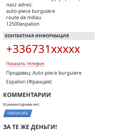
nasz adres:
auto-piece burguiere
route de millau
12500espalion
КОНТАКТНАЯ ИНФОРМАЦИЯ
+336731xxxxx
Показать телефон
Продавец: Auto-piece burguiere
Espalion (Франция)
КОММЕНТАРИИ
Комментариев нет.
НАПИСАТЬ
ЗА ТЕ ЖЕ ДЕНЬГИ!
Renault Logan, 2006 г.,
ВАЗ 2114, 2011 г., 82 л.с.,