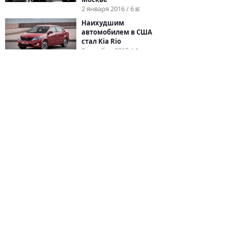
2 января 2016 / 6
Наихудшим
автомобилем в США
стал Kia Rio
2 декабря 2015 / 4
←
1
...
4
5
6
...
18
→
© 2026
BYCARS.RU
Контакты
|
Реклама на сайте
|
Пользовательское
соглашение
ПОЛНАЯ ВЕРСИЯ →