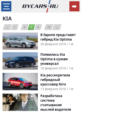
KIA
←
1
...
4
5
6
...
18
→
В Европе представят
гибрид Kia Optima
20 февраля 2016 / 1
Появилась Kia
Optima в кузове
универсал
18 февраля 2016 / 1
Kia рассекретила
гибридный
кроссовер Niro
13 февраля 2016 / 1
Разработана
система
считывания
мыслей водителя