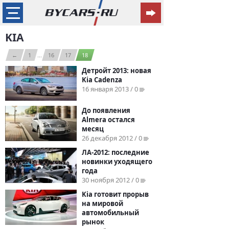
KIA
←
1
...
16
17
18
Детройт 2013: новая
Kia Cadenza
16 января 2013 / 0
До появления
Almera остался
месяц
26 декабря 2012 / 0
ЛА-2012: последние
новинки уходящего
года
30 ноября 2012 / 0
Kia готовит прорыв
на мировой
автомобильный
рынок