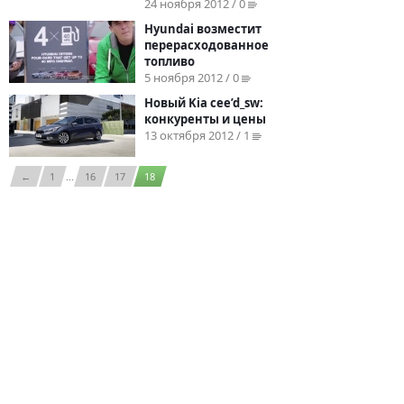
24 ноября 2012 / 0
Hyundai возместит
перерасходованное
топливо
5 ноября 2012 / 0
Новый Kia cee’d_sw:
конкуренты и цены
13 октября 2012 / 1
←
1
...
16
17
18
© 2026
BYCARS.RU
Контакты
|
Реклама на сайте
|
Пользовательское
соглашение
ПОЛНАЯ ВЕРСИЯ →