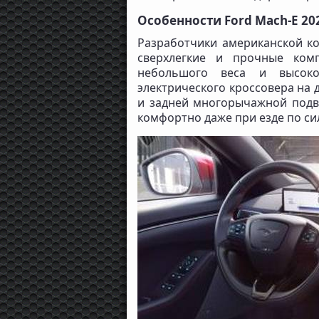
Особенности Ford Mach-E 20
Разработчики американской ко
сверхлегкие и прочные ком
небольшого веса и высокой
электрического кроссовера на
и задней многорычажной подве
комфортно даже при езде по с