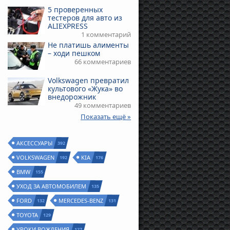
5 проверенных
тестеров для авто из
ALIEXPRESS
1 комментарий
Не платишь алименты
– ходи пешком
66 комментариев
Volkswagen превратил
культового «Жука» во
внедорожник
49 комментариев
Показать ещё »
АКСЕССУАРЫ
392
VOLKSWAGEN
KIA
192
176
BMW
155
УХОД ЗА АВТОМОБИЛЕМ
135
FORD
MERCEDES-BENZ
132
131
TOYOTA
129
УРОКИ ВОЖДЕНИЯ
127