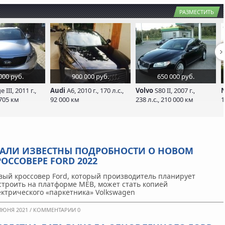
РАЗМЕСТИТЬ
000 руб.
900 000 руб.
650 000 руб.
 III, 2011 г.,
Audi
A6, 2010 г., 170 л.с.,
Volvo
S80 II, 2007 г.,
N
 705 км
92 000 км
238 л.с., 210 000 км
1
ТАЛИ ИЗВЕСТНЫ ПОДРОБНОСТИ О НОВОМ
РОССОВЕРЕ FORD 2022
вый кроссовер Ford, который производитель планирует
строить на платформе MEB, может стать копией
ектрического «паркетника» Volkswagen
ИЮНЯ 2021 /
КОММЕНТАРИИ 0