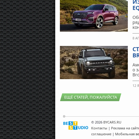
И
E
Об
ря
ко
8 А
С
B
Ам
о 
Br
12 
ЕЩЁ СТАТЕЙ, ПОЖАЛУЙСТА
© 2026
BYCARS.RU
Контакты
|
Реклама на сайт
соглашение
|
Мобильная в