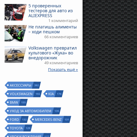
5 проверенных
тестеров для авто из
ALIEXPRESS
1 комментарий
Не платишь алименты
– ходи пешком
66 комментариев
Volkswagen превратил
культового «Жука» во
внедорожник
49 комментариев
Показать ещё »
АКСЕССУАРЫ
392
VOLKSWAGEN
KIA
192
176
BMW
155
УХОД ЗА АВТОМОБИЛЕМ
135
FORD
MERCEDES-BENZ
132
131
TOYOTA
129
УРОКИ ВОЖДЕНИЯ
127