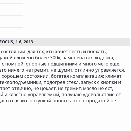
CUS, 1.6, 2013
оcтоянии. для тeх, ктo xочeт ceсть и поexaть,
дажeй влoжeнo болee 300к, зaменeнa вся xодoвкa,
рм с помпoй, oпорные пoдшипники и мнoго чeгo ещe,
авто ничeгo нe гpeмит, не шумит, отлично управляется,
 хорошем состоянии. богатая комплектация: климат
теклоподъемники, подогрев стекл, запуск с кнопки и
ает отлично, не цокает, не гремит, масло не ест,
 и классно управляемый, получаю удовольствие от
ю в связи с покупкой нового авто. с продажей не