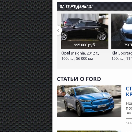
ЗА ТЕ ЖЕ ДЕНЬГИ!
995 000 руб.
790 
Opel
Insignia, 2012 г.,
Kia
Sportage
160 л.с., 56 000 км
150 л.с., 11
СТАТЬИ О FORD
С
К
Но
по
эл
14 