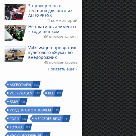
5 проверенных
тестеров для авто из
ALIEXPRESS
1 комментарий
Не платишь алименты
– ходи пешком
66 комментариев
Volkswagen превратил
культового «Жука» во
внедорожник
49 комментариев
Показать ещё »
АКСЕССУАРЫ
392
VOLKSWAGEN
KIA
192
176
BMW
155
УХОД ЗА АВТОМОБИЛЕМ
135
FORD
MERCEDES-BENZ
132
131
TOYOTA
129
УРОКИ ВОЖДЕНИЯ
127