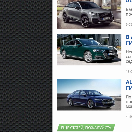
A
Ба
пр
5 С
В
Г
Не
со
се
18 
A
Г
По
по
мо
4 И
ЕЩЁ СТАТЕЙ, ПОЖАЛУЙСТА