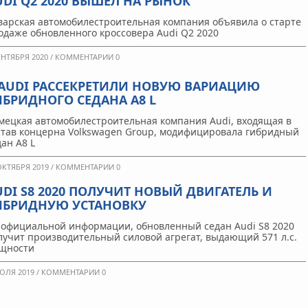
UDI Q2 2020 ВЫШЕЛ НА РЫНОК
варская автомобилестроительная компания объявила о старте
одаже обновленного кроссовера Audi Q2 2020
ЕНТЯБРЯ 2020 /
КОММЕНТАРИИ 0
 AUDI РАССЕКРЕТИЛИ НОВУЮ ВАРИАЦИЮ
ИБРИДНОГО СЕДАНА A8 L
мецкая автомобилестроительная компания Audi, входящая в
став концерна Volkswagen Group, модифицировала гибридный
дан A8 L
ОКТЯБРЯ 2019 /
КОММЕНТАРИИ 0
UDI S8 2020 ПОЛУЧИТ НОВЫЙ ДВИГАТЕЛЬ И
ИБРИДНУЮ УСТАНОВКУ
 официальной информации, обновленный седан Audi S8 2020
лучит производительный силовой агрегат, выдающий 571 л.с.
щности
ЮЛЯ 2019 /
КОММЕНТАРИИ 0