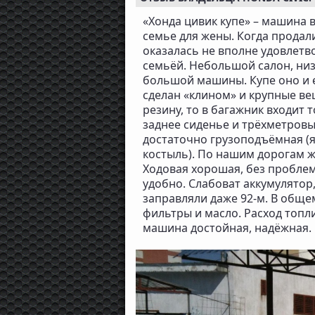
«Хонда цивик купе» – машина 
семье для жены. Когда продал
оказалась не вполне удовлетв
семьёй. Небольшой салон, низ
большой машины. Купе оно и е
сделан «клином» и крупные в
резину, то в багажник входит т
заднее сиденье и трёхметровые
достаточно грузоподъёмная (я 
костыль). По нашим дорогам же
Ходовая хорошая, без проблем.
удобно. Слабоват аккумулятор,
заправляли даже 92-м. В обще
фильтры и масло. Расход топлив
машина достойная, надёжная.