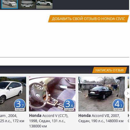
ДОБАВИТЬ СВОЙ ОТЗЫВ О HONDA CIVIC
НАПИСАТЬ ОТЗЫВ
3
3
4
.7
.6
.1
am , 2004,
Honda
Accord V (CC7),
Honda
Accord VII, 2007,
5 л.с., 172 км
1998, Седан, 131 л.с.,
Седан, 190 л.с., 148000 км
С
138000 км