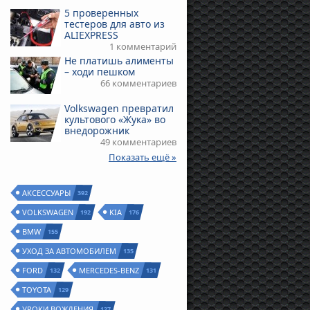
5 проверенных
тестеров для авто из
ALIEXPRESS
1 комментарий
Не платишь алименты
– ходи пешком
66 комментариев
Volkswagen превратил
культового «Жука» во
внедорожник
49 комментариев
Показать ещё »
АКСЕССУАРЫ
392
VOLKSWAGEN
KIA
192
176
BMW
155
УХОД ЗА АВТОМОБИЛЕМ
135
FORD
MERCEDES-BENZ
132
131
TOYOTA
129
УРОКИ ВОЖДЕНИЯ
127