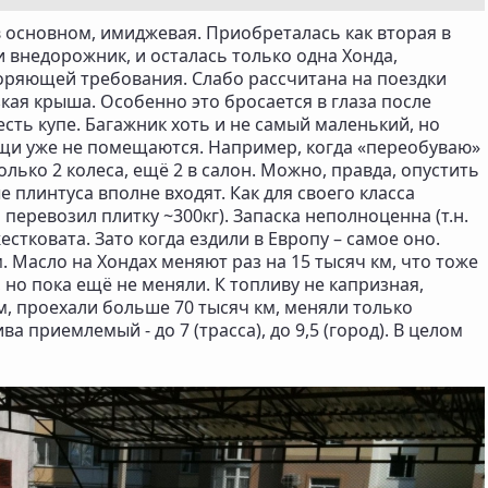
в основном, имиджевая. Приобреталась как вторая в
и внедорожник, и осталась только одна Хонда,
оряющей требования. Слабо рассчитана на поездки
кая крыша. Особенно это бросается в глаза после
сть купе. Багажник хоть и не самый маленький, но
ещи уже не помещаются. Например, когда «переобуваю»
олько 2 колеса, ещё 2 в салон. Можно, правда, опустить
 плинтуса вполне входят. Как для своего класса
перевозил плитку ~300кг). Запаска неполноценна (т.н.
стковата. Зато когда ездили в Европу – самое оно.
 Масло на Хондах меняют раз на 15 тысяч км, что тоже
 но пока ещё не меняли. К топливу не капризная,
м, проехали больше 70 тысяч км, меняли только
а приемлемый - до 7 (трасса), до 9,5 (город). В целом