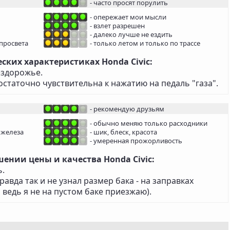
- часто просят порулить
- опережает мои мысли
- взлет разрешен
- далеко лучше не ездить
просвета
- только летом и только по трассе
ских характеристиках Honda Civic:
ездорожье.
статочно чувствительна к нажатию на педаль "газа".
- рекомендую друзьям
- обычно меняю только расходники
 железа
- шик, блеск, красота
- умеренная прожорливость
ении цены и качества Honda Civic:
ь.
авда так и не узнал размер бака - на заправках
 ведь я не на пустом баке приезжаю).