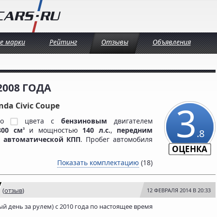
се марки
Рейтинг
Отзывы
Объявления
2008 ГОДА
3
nda Civic Coupe
ого
цвета c
бензиновым
двигателем
800 см
и мощностью
140 л.с.
,
передним
3
.8
и
автоматической КПП
. Пробег автомобиля
ОЦЕНКА
Показать комплектацию
(18)
(
отзыв
)
12 ФЕВРАЛЯ 2014 В 20:33
ый день за рулем) с 2010 года по настоящее время