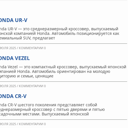
ONDA UR-V
nda UR-V — это среднеразмерный кроссовер, выпускаемый
онской компанией Honda. Автомобиль позиционируется как
емиальный SUV, предлагает
ИЮЛЯ 2025 /
КОММЕНТАРИИ 0
ONDA VEZEL
nda Vezel — это компактный кроссовер, выпускаемый японской
мпанией Honda. Автомобиль ориентирован на молодую
диторию и семьи, ценящие
ИЮЛЯ 2025 /
КОММЕНТАРИИ 0
ONDA CR-V
nda CR-V шестого поколения представляет собой
еднеразмерный кроссовер с пятью дверями и пятью
садочными местами. Выпускаемый японской
ИЮЛЯ 2025 /
КОММЕНТАРИИ 0