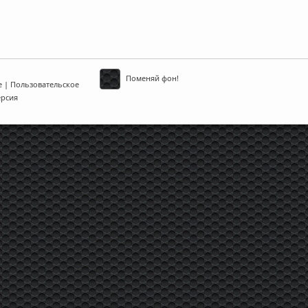
Поменяй фон!
е
|
Пользовательское
ерсия