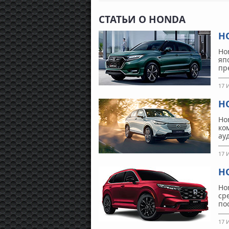
СТАТЬИ О HONDA
H
Ho
яп
пр
17 
H
Ho
ко
ау
17 
H
Ho
ср
по
17 