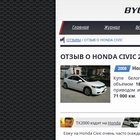
Главная
Журнал
В
ОТЗЫВЫ
/ ОТЗЫВ О HONDA CIVIC
ОТЗЫВ О HONDA CIVIC 
Ho
2008
Купе бел
объёмом
1
приводом 
71 000 км
.
TX2000
ездит на
Honda
Езжу на Honda Civic очень часто (кажд