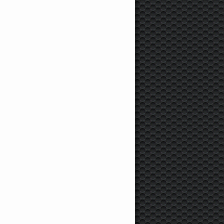
4
3
.4
.7
Honda
Accord, 2013,
Honda
Pilot II, 2012,
Honda
Civic VII, 20
едан, 275 л.с., 25000 км
Внедорожник, 257 л.с.,
Хэтчбек, 110 л.с.,
50000 км
168900 км