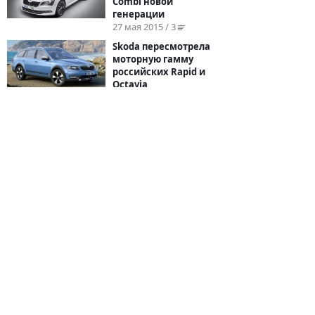
Combi новой
генерации
27 мая 2015 / 3
Skoda пересмотрела
моторную гамму
российских Rapid и
Octavia
8 мая 2015 / 3
←
1
...
3
4
5
...
9
→
© 2026
BYCARS.RU
Контакты
|
Реклама на сайте
|
Пользовательское
соглашение
ПОЛНАЯ ВЕРСИЯ →