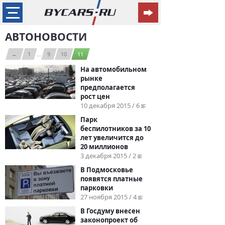
АВТОНОВОСТИ
←
1
...
9
10
11
На автомобильном
рынке
предполагается
рост цен
10 декабря 2015 / 6
Парк
беспилотников за 10
лет увеличится до
20 миллионов
3 декабря 2015 / 2
В Подмосковье
появятся платные
парковки
27 ноября 2015 / 4
В Госдуму внесен
законопроект об