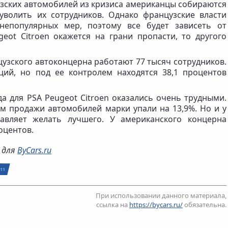
узских автомобилей из кризиса американцы собираются
уволить их сотрудников. Однако французские власти
 непопулярных мер, поэтому все будет зависеть от
eot Citroen окажется на грани пропасти, то другого
узского автоконцерна работают 77 тысяч сотрудников.
ций, но под ее контролем находятся 38,1 процентов
а для PSA Peugeot Citroen оказались очень трудными.
 продажи автомобилей марки упали на 13,9%. Но и у
вляет желать лучшего. У американского концерна
оцентов.
о для
ByCars.ru
11
При использовании данного материала,
ссылка на
https://bycars.ru/
обязательна.