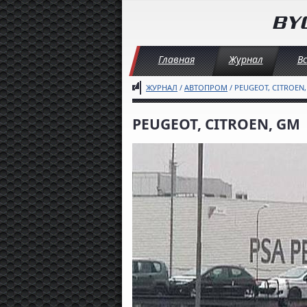
Главная
Журнал
В
ЖУРНАЛ
/
АВТОПРОМ
/ PEUGEOT, CITROEN
PEUGEOT, CITROEN, GM