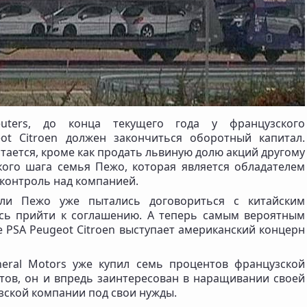
uters, до конца текущего года у французского
ot Citroen должен закончиться оборотный капитал.
тается, кроме как продать львиную долю акций другому
акого шага семья Пежо, которая является обладателем
 контроль над компанией.
ели Пежо уже пытались договориться с китайским
ось прийти к соглашению. А теперь самым вероятным
 PSA Peugeot Citroen выступает американский концерн
eral Motors уже купил семь процентов французской
тов, он и впредь заинтересован в наращивании своей
зской компании под свои нужды.