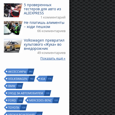
5 проверенных
тестеров для авто из
ALIEXPRESS
1 комментарий
Не платишь алименты
– ходи пешком
66 комментариев
Volkswagen превратил
культового «Жука» во
внедорожник
49 комментариев
Показать ещё »
АКСЕССУАРЫ
392
VOLKSWAGEN
KIA
192
176
BMW
155
УХОД ЗА АВТОМОБИЛЕМ
135
FORD
MERCEDES-BENZ
132
131
TOYOTA
129
УРОКИ ВОЖДЕНИЯ
127