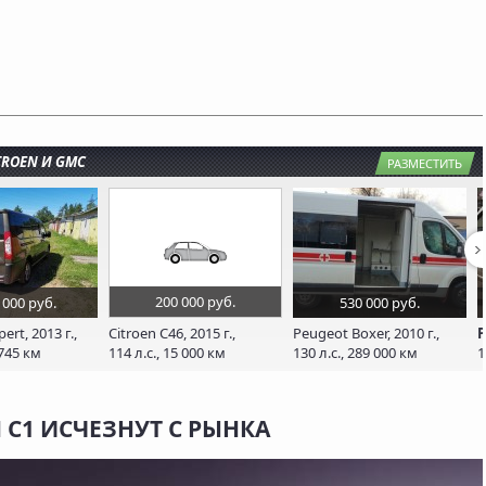
TROEN И GMC
РАЗМЕСТИТЬ
200 000 руб.
 000 руб.
530 000 руб.
ert, 2013 г.,
Citroen C46, 2015 г.,
Peugeot Boxer, 2010 г.,
P
 745 км
114 л.с., 15 000 км
130 л.с., 289 000 км
1
N C1 ИСЧЕЗНУТ С РЫНКА