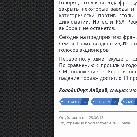
Говорят, что для вывода франц
закрыть некоторые заводы и 
категорически против столь
дипломатии. Но если PSA Peug
выбора и не останется.
Сегодня на предприятиях франц
Семья Пежо владеет 25,4% ак
голосов акционеров.
Первое полугодие текущего год
По сравнению с прошлым годом
GM положение в Европе оста
падение продаж достигло 11 пр
Колодийчук Андрей
, специальн
PEUGEOT
CITROEN
GMC
48
61
Опубликовано 28.06.13.
Эту страницу просмотрели 2883 раза