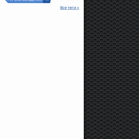
Все теги »
20 000 руб.
20 000 руб.
530 000 руб
eugeot
Partner, 2011 г.,
Peugeot
Partner, 2011 г.,
Peugeot Boxer, 2010
10 л.с., 170 000 км
90 л.с., 170 000 км
130 л.с., 289 000 км