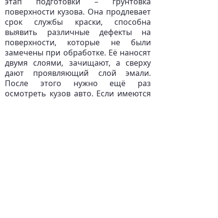
этап подготовки – грунтовка
поверхности кузова. Она продлевает
срок службы краски, способна
выявить различные дефекты на
поверхности, которые не были
замечены при обработке. Её наносят
двумя слоями, зачищают, а сверху
дают проявляющий слой эмали.
После этого нужно ещё раз
осмотреть кузов авто. Если имеются
мелкие недочёты, то их следует
поправить.
Только после выполнения всех этих
действий кузов автомобиля
считается готовым к покраске.
Разумеется, есть в этом свои
сложности. Потребуется максимум
терпения, внимательности. Да и сам
процесс не такой быстрый, нужно
время. Зато результат будет залогом
долговечности нанесённого слоя