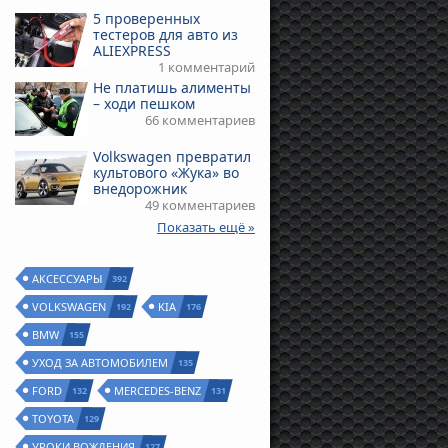
5 проверенных
тестеров для авто из
ALIEXPRESS
1 комментарий
Не платишь алименты
– ходи пешком
66 комментариев
Volkswagen превратил
культового «Жука» во
внедорожник
49 комментариев
Показать ещё »
АКСЕССУАРЫ
392
VOLKSWAGEN
KIA
192
176
BMW
155
УХОД ЗА АВТОМОБИЛЕМ
135
FORD
MERCEDES-BENZ
132
131
TOYOTA
129
УРОКИ ВОЖДЕНИЯ
127