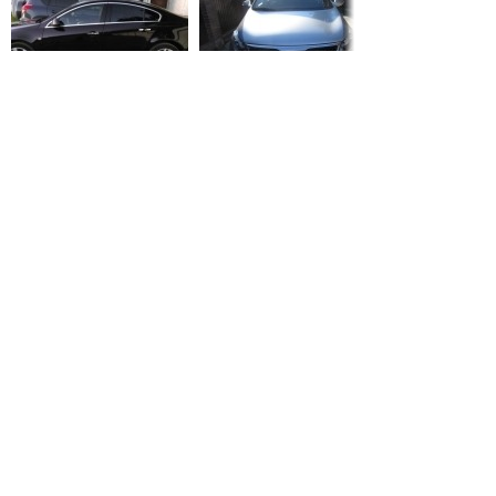
995 000 руб.
790 000 руб.
СТАТЬИ ОБ INFINITI
Infiniti QX50 2021
вышел в
обновленной
версии
4 февраля 2021 / 0
Infiniti уходит с
европейского
рынка
13 марта 2019 / 0
В Infiniti рассказали
о новом
электрическом
кроссовере
18 декабря 2018 / 0
ЕЩЁ СТАТЕЙ, ПОЖАЛУЙСТА