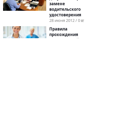
замене
водительского
удостоверения
28 июня 2012 / 0
Правила
прохождения
водительской
медкомиссии 2012
2 мая 2012 / 0
←
1
...
420
421
422
© 2026
BYCARS.RU
Контакты
|
Реклама на сайте
|
Пользовательское
соглашение
ПОЛНАЯ ВЕРСИЯ →