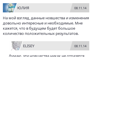
ЮЛИЯ
08.11.14
На мой взгляд, данные новшества и изменения
довольно интересные и необходимые. Мне
кажется, что в будущем будет большое
количество положительных результатов.
ELISEY
08.11.14
Думаю, эти новшества никак не отразятся
на автомобилистах. Те, кто учатся в школах,
сдадут и так экзамены. А вот те, кто
покупают права...так и останутся с правами.
Лучше бы с коррупцией в своих рядах
боролись.
LADA7
08.11.14
Когда это заработает в реальной жизни, тогда
и можно будет давать какие-то оценки. А
вообще-то, каких-то глобальных изменений я
не вижу.