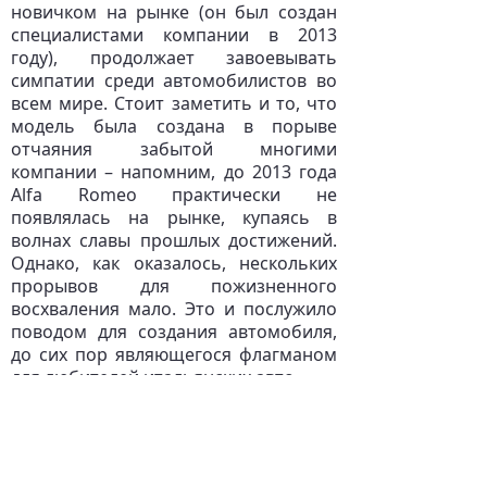
новичком на рынке (он был создан
специалистами компании в 2013
году), продолжает завоевывать
симпатии среди автомобилистов во
всем мире. Стоит заметить и то, что
модель была создана в порыве
отчаяния забытой многими
компании – напомним, до 2013 года
Alfa Romeo практически не
появлялась на рынке, купаясь в
волнах славы прошлых достижений.
Однако, как оказалось, нескольких
прорывов для пожизненного
восхваления мало. Это и послужило
поводом для создания автомобиля,
до сих пор являющегося флагманом
для любителей итальянских авто.
Также нельзя не сказать и о том, что
модель
Alfa Romeo Giulia
как нельзя
лучше выбрана компанией для
отвоевания утерянной доли рынка у