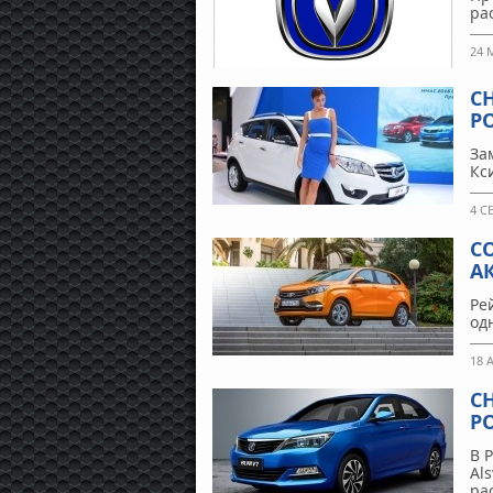
ра
24 
C
Р
За
Кс
4 С
С
А
Ре
од
18 
C
Р
В 
Al
ра