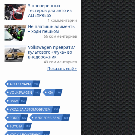
5 проверенных
тестеров для авто из
ALIEXPRESS
1 комментарий
Не платишь алименты
– ходи пешком
66 комментариев
Volkswagen превратил
культового «Жука» во
внедорожник
49 комментариев
Показать ещё »
АКСЕССУАРЫ
392
VOLKSWAGEN
KIA
192
176
BMW
155
УХОД ЗА АВТОМОБИЛЕМ
135
FORD
MERCEDES-BENZ
132
131
TOYOTA
129
УРОКИ ВОЖДЕНИЯ
127