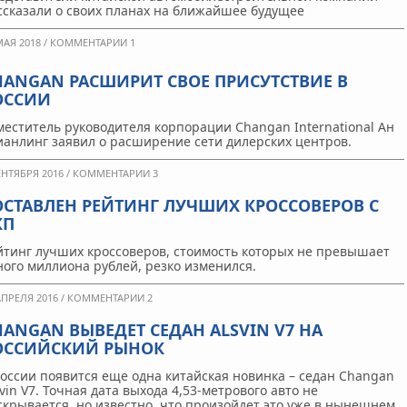
ссказали о своих планах на ближайшее будущее
МАЯ 2018 /
КОММЕНТАРИИ 1
HANGAN РАСШИРИТ СВОЕ ПРИСУТСТВИЕ В
ОССИИ
меститель руководителя корпорации Changan International Ан
ианлинг заявил о расширение сети дилерских центров.
ЕНТЯБРЯ 2016 /
КОММЕНТАРИИ 3
ОСТАВЛЕН РЕЙТИНГ ЛУЧШИХ КРОССОВЕРОВ С
КП
йтинг лучших кроссоверов, стоимость которых не превышает
ного миллиона рублей, резко изменился.
АПРЕЛЯ 2016 /
КОММЕНТАРИИ 2
HANGAN ВЫВЕДЕТ СЕДАН ALSVIN V7 НА
ОССИЙСКИЙ РЫНОК
России появится еще одна китайская новинка – седан Changan
svin V7. Точная дата выхода 4,53-метрового авто не
скрывается, но известно, что произойдет это уже в нынешнем