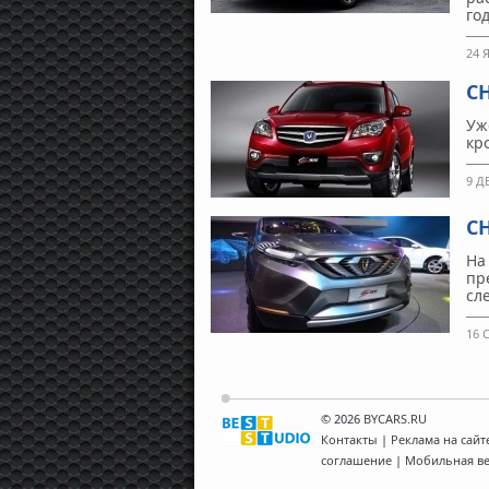
го
24 
C
Уж
кр
9 Д
C
На
пр
сл
16 
© 2026
BYCARS.RU
Контакты
|
Реклама на сайт
соглашение
|
Мобильная в