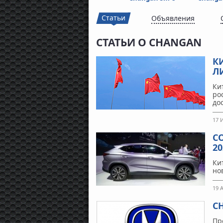
Статьи
Объявления
СТАТЬИ О CHANGAN
К
Л
Ки
ро
до
17 
С
20
Ки
но
19 
C
Пр