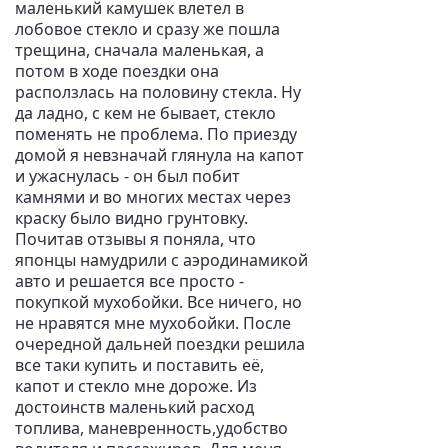
маленький камушек влетел в
лобовое стекло и сразу же пошла
трещина, сначала маленькая, а
потом в ходе поездки она
расползлась на половину стекла. Ну
да ладно, с кем не бывает, стекло
поменять не проблема. По приезду
домой я невзначай глянула на капот
и ужаснулась - он был побит
камнями и во многих местах через
краску было видно грунтовку.
Почитав отзывы я поняла, что
японцы намудрили с аэродинамикой
авто и решается все просто -
покупкой мухобойки. Все ничего, но
не нравятся мне мухобойки. После
очередной дальней поездки решила
все таки купить и поставить её,
капот и стекло мне дороже. Из
достоинств маленький расход
топлива, маневренность,удобство