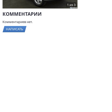
1 из 3
КОММЕНТАРИИ
Комментариев нет.
НАПИСАТЬ
ДРУГИЕ ОТЗЫВЫ О LEXUS
Lexus RX, 2012, 277 л.с.,
Lexus RX III, 2012,
30 000 км
277 л.с., 22 000 км
3
4
.9
Комфортность
4
Комфортность
Характеристики
4
Характеристики
Цена/качество
3
Цена/качество
СТАТЬИ О LEXUS