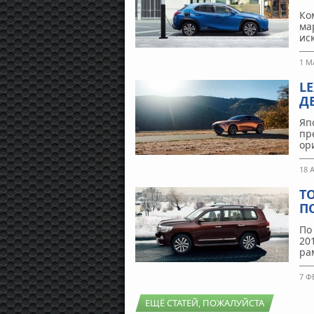
Ко
ма
ис
1 М
L
Д
Яп
пр
ор
18 
TO
П
По
20
ра
7 Ф
ЕЩЁ СТАТЕЙ, ПОЖАЛУЙСТА