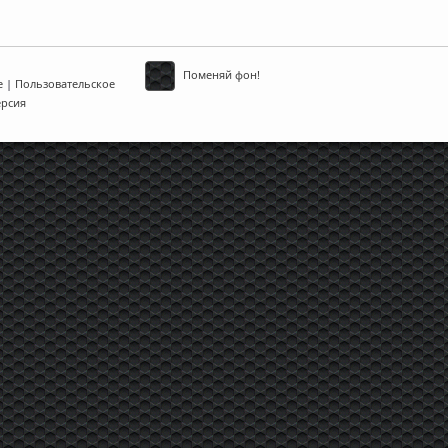
Поменяй фон!
е
|
Пользовательское
ерсия