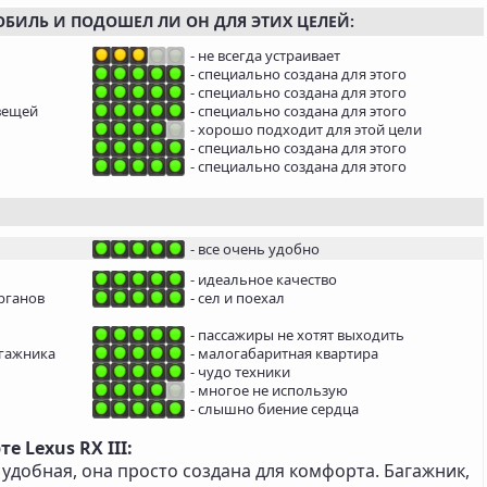
ОБИЛЬ И ПОДОШЕЛ ЛИ ОН ДЛЯ ЭТИХ ЦЕЛЕЙ:
- не всегда устраивает
- специально создана для этого
- специально создана для этого
вещей
- специально создана для этого
- хорошо подходит для этой цели
- специально создана для этого
- специально создана для этого
- все очень удобно
- идеальное качество
рганов
- сел и поехал
- пассажиры не хотят выходить
агажника
- малогабаритная квартира
- чудо техники
- многое не использую
- слышно биение сердца
 Lexus RX III:
 удобная, она просто создана для комфорта. Багажник,