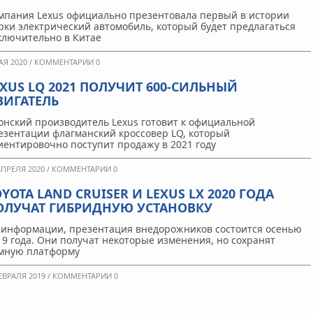
мпания Lexus официально презентовала первый в истории
рки электрический автомобиль, который будет предлагаться
ключительно в Китае
АЯ 2020 /
КОММЕНТАРИИ 0
EXUS LQ 2021 ПОЛУЧИТ 600-СИЛЬНЫЙ
ВИГАТЕЛЬ
онский производитель Lexus готовит к официальной
езентации флагманский кроссовер LQ, который
иентировочно поступит продажу в 2021 году
АПРЕЛЯ 2020 /
КОММЕНТАРИИ 0
YOTA LAND CRUISER И LEXUS LX 2020 ГОДА
ОЛУЧАТ ГИБРИДНУЮ УСТАНОВКУ
 информации, презентация внедорожников состоится осенью
19 года. Они получат некоторые изменения, но сохранят
мную платформу
ЕВРАЛЯ 2019 /
КОММЕНТАРИИ 0