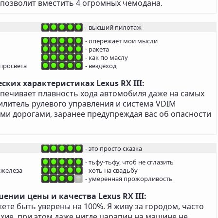
позволит вместить 4 огромных чемодана.
- высший пилотаж
- опережает мои мысли
- ракета
- как по маслу
просвета
- вездеход
ких характеристиках Lexus RX III:
печивает плавность хода автомобиля даже на самых
илитель рулевого управления и система VDIM
ми дорогами, заранее предупреждая вас об опасности
- это просто сказка
- тьфу-тьфу, чтоб не сглазить
 железа
- хоть на свадьбу
- умеренная прожорливость
ении цены и качества Lexus RX III:
жете быть уверены на 100%. Я живу за городом, часто
хие, при этом даже нигде царапин на машине не