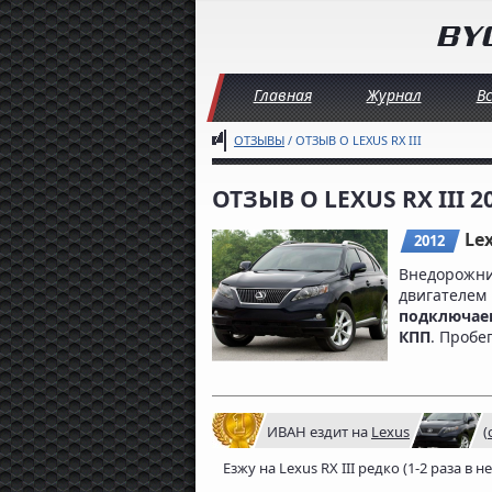
Главная
Журнал
В
ОТЗЫВЫ
/ ОТЗЫВ О LEXUS RX III
ОТЗЫВ О LEXUS RX III 2
Lex
2012
Внедорож
двигателе
подключа
КПП
. Пробе
ИВАН
ездит на
Lexus
(
Езжу на Lexus RX III редко (1-2 раза в