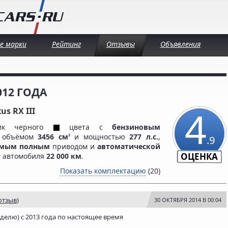
се марки
Рейтинг
Отзывы
Объявления
012 ГОДА
4
us RX III
ник черного
цвета c
бензиновым
м объёмом
3456 см
и мощностью
277 л.с.
,
3
.9
емым полным
приводом и
автоматической
ОЦЕНКА
г автомобиля
22 000 км
.
Показать комплектацию
(20)
отзыв
)
30 ОКТЯБРЯ 2014 В 00:04
 неделю) с 2013 года по настоящее время