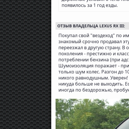
появилось за 1 год езды.
ОТЗЫВ ВЛАДЕЛЬЦА LEXUS RX III:
Покупал свой "вездеход" по име
знакомый срочно продавал эту
переезжал в другую страну. В 
поколения - престижно и клас
потреблении бензина (при адско
Шумоизоляция поражает - при 
только шум колес. Разгон до 1
никого равнодушным. Уверен! 
никуда больше не выходить. Ес
иногда по бездорожью, пробую