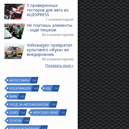
5 проверенных
тестеров для авто из
ALIEXPRESS
1 комментарий
Не платишь алименты
– ходи пешком
66 комментариев
Volkswagen превратил
культового «Жука» во
внедорожник
49 комментариев
Показать ещё »
АКСЕССУАРЫ
392
VOLKSWAGEN
KIA
192
176
BMW
155
УХОД ЗА АВТОМОБИЛЕМ
135
FORD
MERCEDES-BENZ
132
131
TOYOTA
129
УРОКИ ВОЖДЕНИЯ
127