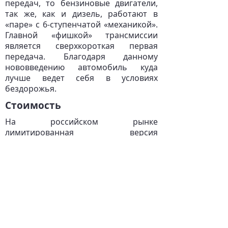
передач, то бензиновые двигатели,
так же, как и дизель, работают в
«паре» с 6-ступенчатой «механикой».
Главной «фишкой» трансмиссии
является сверхкороткая первая
передача. Благодаря данному
нововведению автомобиль куда
лучше ведет себя в условиях
бездорожья.
Стоимость
На российском рынке
лимитированная версия
внедорожного «паркетника» Renault
Duster Dakar 2018 будет
предлагаться по цене, стартующей с
отметки в 629 000 рублей. Самая
«заряженная» версия автомобиля
обойдется потенциальному
покупателю в 999 990 рублей.
Renault обновляет