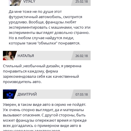
VITALY
25.02.18
Да мне тоже не по душе этот
футуристичный автомобиль, смотрится
уродливо. Вообще, французы любят
экспериментировать с машинами, часто эти
эксперименты выглядят довольно странно.
Но в любом случае найдутся люди,
которым такие "обмылки" понравятся.
НАТАЛЬЯ
26.02.18
Стильный ,необычный дизайн, я уверенна
понравиться каждому, фирма
зарекомендовала себя как качественный
производитель авто.
ДМИТРИЙ
07.03.18
Уверен, в таком виде авто в серию не пойдёт.
Уж очень спорно выглядит, да и материалы
вызывают опасения. С другой стороны, быть
может французы опережают время и прежде
всех догадались о примерном виде авто в
эпоху городских электрокаров.