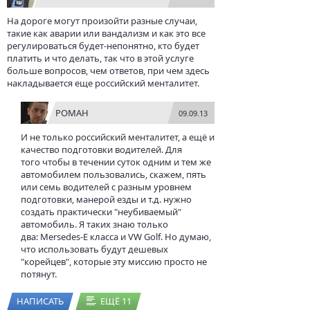
На дороге могут произойти разные случаи,
такие как аварии или вандализм и как это все
регулироваться будет-непонятно, кто будет
платить и что делать, так что в этой услуге
больше вопросов, чем ответов, при чем здесь
накладывается еще российский менталитет.
РОМАН
09.09.13
И не только российский менталитет, а ещё и
качество подготовки водителей. Для
того чтобы в течении суток одним и тем же
автомобилем пользовались, скажем, пять
или семь водителей с разным уровнем
подготовки, манерой езды и т.д. нужно
создать практически "неубиваемый"
автомобиль. Я таких знаю только
два: Mersedes-E класса и VW Golf. Но думаю,
что использовать будут дешевых
"корейцев", которые эту миссию просто не
потянут.
НАПИСАТЬ
ЕЩЁ 11