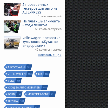
5 проверенных
тестеров для авто из
ALIEXPRESS
1 комментарий
Не платишь алименты
– ходи пешком
66 комментариев
Volkswagen превратил
культового «Жука» во
внедорожник
49 комментариев
Показать ещё »
АКСЕССУАРЫ
392
VOLKSWAGEN
KIA
192
176
BMW
155
УХОД ЗА АВТОМОБИЛЕМ
135
FORD
MERCEDES-BENZ
132
131
TOYOTA
129
УРОКИ ВОЖДЕНИЯ
127