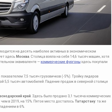
иходится на десять наиболее активных в экономическом
ует здесь
Москва
. Столица взяла на себя 14,6 тысяч машин, хотя
ительном эквиваленте —
коммерческие фургоны
здесь покупали
с показателем 7,5 тысяч грузовичков (-5%). Тройку лидеров
ой 5,5 тысяч автомобилей. Падение продаж в северной столице
аснодарский край
. Здесь было продано 3,1 тысяча коммерческих
, чем в 2019, на 15%. Пятое место досталось
Татарстану
: та же
падением в 6%.