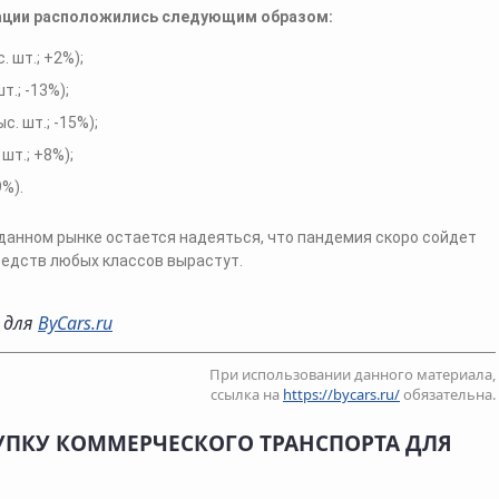
ации расположились следующим образом:
. шт.; +2%);
т.; -13%);
с. шт.; -15%);
шт.; +8%);
9%).
 данном рынке остается надеяться, что пандемия скоро сойдет
редств любых классов вырастут.
о для
ByCars.ru
При использовании данного материала,
ссылка на
https://bycars.ru/
обязательна.
УПКУ КОММЕРЧЕСКОГО ТРАНСПОРТА ДЛЯ