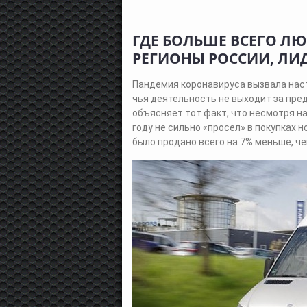
ГДЕ БОЛЬШЕ ВСЕГО Л
РЕГИОНЫ РОССИИ, Л
Пандемия коронавируса вызвала нас
чья деятельность не выходит за пре
объясняет тот факт, что несмотря на
году не сильно «просел» в покупках 
было продано всего на 7% меньше, че