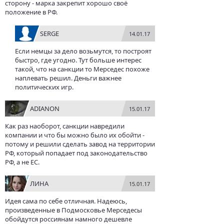
сторону - марка закрепит хорошо своё
положение в РФ.
SERGE
14.01.17
Если немцы за дело возьмутся, то построят
быстро, где угодно. Тут больше интерес
такой, что на санкции то Мерседес похоже
наплевать решил. Деньги важнее
политических игр.
ADIANON
15.01.17
Как раз наоборот, санкции навредили
компании и что бы можно было их обойти -
потому и решили сделать завод на территории
РФ, который попадает под законодательство
РФ, а не ЕС.
ЛИНА
15.01.17
Идея сама по себе отличная. Надеюсь,
произведенные в Подмосковье Мерседесы
обойдутся россиянам намного дешевле