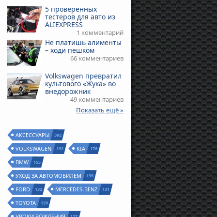
5 проверенных
тестеров для авто из
ALIEXPRESS
1 комментарий
Не платишь алименты
– ходи пешком
66 комментариев
Volkswagen превратил
культового «Жука» во
внедорожник
49 комментариев
Показать ещё »
АКСЕССУАРЫ
392
VOLKSWAGEN
KIA
192
176
BMW
155
УХОД ЗА АВТОМОБИЛЕМ
135
FORD
MERCEDES-BENZ
132
131
TOYOTA
129
УРОКИ ВОЖДЕНИЯ
127