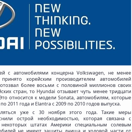
ей с автомобилями концерна Volkswagen, не менее
принято корейским производителем автомобилей
n отозвал более восьми с половиной миллионов своих
ских стран, то Hyundai отзывает чуть менее тридцати
Это относится к модели Sonata, автомобилям, которые
 2011 года и Elantra с 2009 по 2010 годов выпуска.
вляться уже с 30 ноября этого года. Такие меры
снили острой необходимостью, которая связана с
 некоторых штатах Америки специальным солевым
мобилей не имеют защиты днища и ходовой части от