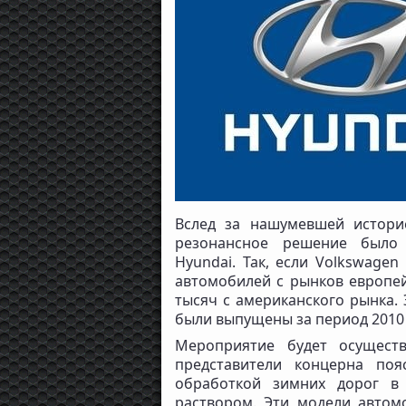
Вслед за нашумевшей истори
резонансное решение было 
Hyundai. Так, если Volkswage
автомобилей с рынков европей
тысяч с американского рынка. 
были выпущены за период 2010 по
Мероприятие будет осущест
представители концерна поя
обработкой зимних дорог в
раствором. Эти модели авто