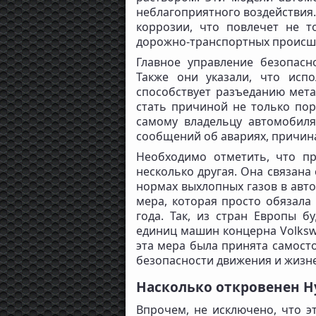
неблагоприятного воздействия.
коррозии, что повлечет не т
дорожно-транспортных происше
Главное управление безопас
Также они указали, что исп
способствует разъеданию мета
стать причиной не только пор
самому владельцу автомобил
сообщений об авариях, причина
Необходимо отметить, что п
несколько другая. Она связана
нормах выхлопных газов в авт
мера, которая просто обязала
года. Так, из стран Европы 
единиц машин концерна Volksw
эта мера была принята самост
безопасности движения и жизн
Насколько откровенен H
Впрочем, не исключено, что э