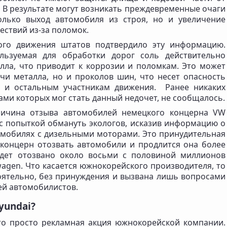
 В результате могут возникать преждевременные очаги
олько выход автомобиля из строя, но и увеличение
ствий из-за поломок.
ного движения штатов подтвердило эту информацию.
ользуемая для обработки дорог соль действительно
лла, что приводит к коррозии и поломкам. Это может
чи металла, но и проколов шин, что несет опасность
я и остальным участникам движения. Ранее никаких
ми которых мог стать данный недочет, не сообщалось.
ричина отзыва автомобилей немецкого концерна VW
 с попыткой обмануть экологов, исказив информацию о
омобилях с дизельными моторами. Это принудительная
 концерн отозвать автомобили и продлится она более
будет отозвано около восьми с половиной миллионов
agen. Что касается южнокорейского производителя, то
оятельно, без принуждения и вызвана лишь вопросами
ей автомобилистов.
yundai?
то просто рекламная акция южнокорейской компании.