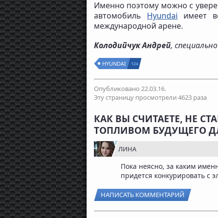
Именно поэтому можно с увере
автомобиль
Hyundai
имеет вс
международной арене.
Колодийчук Андрей
, специальн
HYUNDAI
124
Опубликовано 22.03.16.
Эту страницу просмотрели 4623 раза
КАК ВЫ СЧИТАЕТЕ, НЕ 
ТОПЛИВОМ БУДУЩЕГО Д
ЛИНА
Пока неясно, за каким име
придется конкурировать с 
НАПИСАТЬ КОММЕНТАРИЙ