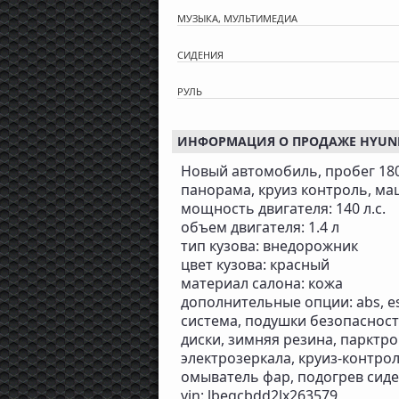
МУЗЫКА, МУЛЬТИМЕДИА
СИДЕНИЯ
РУЛЬ
ИНФОРМАЦИЯ О ПРОДАЖЕ HYUNDAI
Новый автомобиль, пробег 180
панорама, круиз контроль, маш
мощность двигателя: 140 л.с.
объем двигателя: 1.4 л
тип кузова: внедорожник
цвет кузова: красный
материал салона: кожа
дополнительные опции: abs, e
система, подушки безопасност
диски, зимняя резина, парктро
электрозеркала, круиз-контрол
омыватель фар, подогрев сиде
vin: lbegcbdd2lx263579