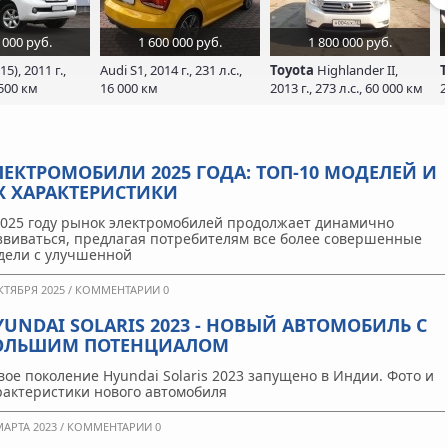
 000 руб.
1 600 000 руб.
1 800 000 руб.
15), 2011 г.,
Аudi S1, 2014 г., 231 л.с.,
Toyota
Highlander II,
T
 500 км
16 000 км
2013 г., 273 л.с., 60 000 км
2
ЛЕКТРОМОБИЛИ 2025 ГОДА: ТОП-10 МОДЕЛЕЙ И
Х ХАРАКТЕРИСТИКИ
2025 году рынок электромобилей продолжает динамично
звиваться, предлагая потребителям все более совершенные
дели с улучшенной
КТЯБРЯ 2025 /
КОММЕНТАРИИ 0
YUNDAI SOLARIS 2023 - НОВЫЙ АВТОМОБИЛЬ С
ОЛЬШИМ ПОТЕНЦИАЛОМ
вое поколение Hyundai Solaris 2023 запущено в Индии. Фото и
рактеристики нового автомобиля
МАРТА 2023 /
КОММЕНТАРИИ 0