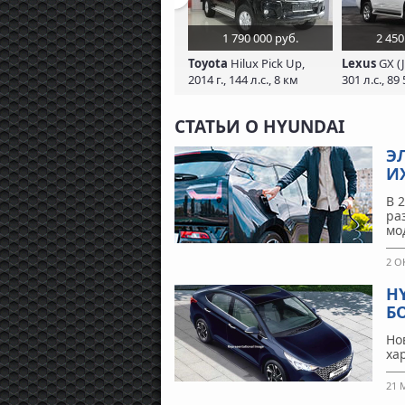
1 790 000 руб.
2 450
Toyota
Hilux Pick Up,
Lexus
GX (J
2014 г., 144 л.с., 8 км
301 л.с., 89
СТАТЬИ О HYUNDAI
Э
И
В 
ра
мо
2 О
H
Б
Но
ха
21 