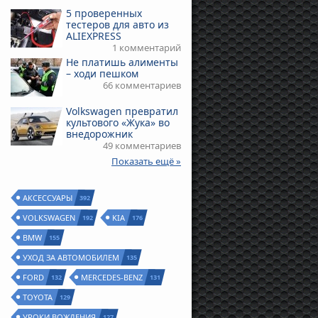
5 проверенных
тестеров для авто из
ALIEXPRESS
1 комментарий
Не платишь алименты
– ходи пешком
66 комментариев
Volkswagen превратил
культового «Жука» во
внедорожник
49 комментариев
Показать ещё »
АКСЕССУАРЫ
392
VOLKSWAGEN
KIA
192
176
BMW
155
УХОД ЗА АВТОМОБИЛЕМ
135
FORD
MERCEDES-BENZ
132
131
TOYOTA
129
УРОКИ ВОЖДЕНИЯ
127