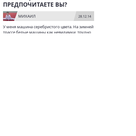
ПРЕДПОЧИТАЕТЕ ВЫ?
МИХАИЛ
28.12.14
У меня машина серебристого цвета. На зимней
трассе белые машины как невидимки, трудно
их различать. А если вспомнить, что зима у нас
длиннющая, рабочую машину, на которой
часто ездите по трассе, лучше купить другого
цвета.
МАРГАРИТА
28.12.14
Не согласна, больше всего на дороге заметны
машины всех оттенков красного цвета. По
статистике они меньше всего попадают в ДТП.
НАПИСАТЬ
АВТО ЖУРНАЛ