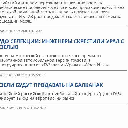
ссийский автопром переживает не лучшие времена.
ономические проблемы коснулись всех производителей. Но на
не такой печальной картины апрель показал неплохие
зультаты. И у ГАЗ рост продаж оказался наиболее высоким за
ошедший месяц
МАЯ 2016 /
КОММЕНТАРИИ 1
УДО СЕЛЕКЦИИ: ИНЖЕНЕРЫ СКРЕСТИЛИ УРАЛ С
АЗЕЛЬЮ
июня на московской выставке состоялась премьера
работанной автомобильной версии грузовика,
онструированного из «ГАЗели» и «Урала» - «Урал-Next»
ЮНЯ 2015 /
КОММЕНТАРИИ 11
АЗЕЛИ БУДУТ ПРОДАВАТЬ НА БАЛКАНАХ
упнейший российский автомобильный концерн «Группа ГАЗ»
анирует выход на европейский рынок
МАРТА 2015 /
КОММЕНТАРИИ 7