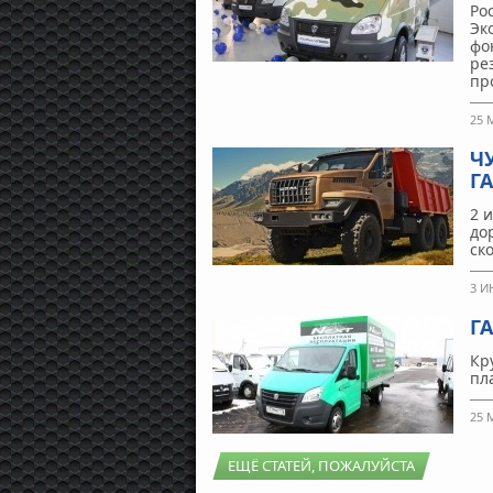
Ро
Эк
фо
ре
пр
25 
Ч
Г
2 
до
ск
3 И
Г
Кр
пл
25 
ЕЩЁ СТАТЕЙ, ПОЖАЛУЙСТА