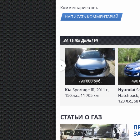
Комментариев нет.
НАПИСАТЬ КОММЕНТАРИЙ
ЗА ТЕ ЖЕ ДЕНЬГИ!
790 000 руб.
490 
Kia
Sportage III, 2011 г.,
Hyundai
So
150 л.с., 11 705 км
Hatchback, 
123 л.с., 58
СТАТЬИ О ГАЗ
П
ЗА