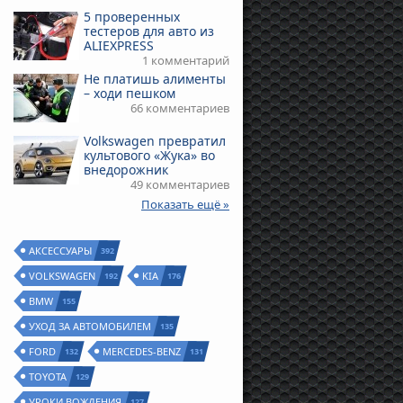
5 проверенных
тестеров для авто из
ALIEXPRESS
1 комментарий
Не платишь алименты
– ходи пешком
66 комментариев
Volkswagen превратил
культового «Жука» во
внедорожник
49 комментариев
Показать ещё »
АКСЕССУАРЫ
392
VOLKSWAGEN
KIA
192
176
BMW
155
УХОД ЗА АВТОМОБИЛЕМ
135
FORD
MERCEDES-BENZ
132
131
TOYOTA
129
УРОКИ ВОЖДЕНИЯ
127