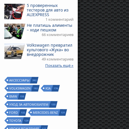
5 проверенных
тестеров для авто из
ALIEXPRESS
1 комментарий
Не платишь алименты
– ходи пешком
66 комментариев
Volkswagen превратил
культового «Жука» во
внедорожник
49 комментариев
Показать ещё »
АКСЕССУАРЫ
392
VOLKSWAGEN
KIA
192
176
BMW
155
УХОД ЗА АВТОМОБИЛЕМ
135
FORD
MERCEDES-BENZ
132
131
TOYOTA
129
УРОКИ ВОЖДЕНИЯ
127