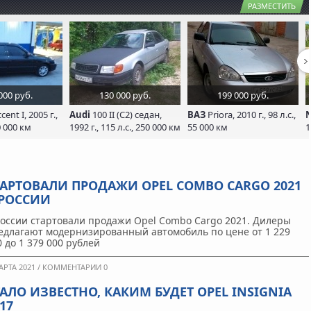
РАЗМЕСТИТЬ
000 руб.
130 000 руб.
199 000 руб.
cent I, 2005 г.,
Audi
100 II (C2) седан,
ВАЗ
Priora, 2010 г., 98 л.с.,
N
0 000 км
1992 г., 115 л.с., 250 000 км
55 000 км
1
ТАРТОВАЛИ ПРОДАЖИ OPEL COMBO CARGO 2021
 РОССИИ
России стартовали продажи Opel Combo Cargo 2021. Дилеры
едлагают модернизированный автомобиль по цене от 1 229
0 до 1 379 000 рублей
АРТА 2021 /
КОММЕНТАРИИ 0
ТАЛО ИЗВЕСТНО, КАКИМ БУДЕТ OPEL INSIGNIA
17