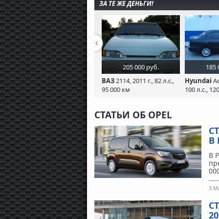
ЗА ТЕ ЖЕ ДЕНЬГИ!
205 000 руб.
185 
ВАЗ
2114, 2011 г., 82 л.с.,
Hyundai
Ac
95 000 км
100 л.с., 12
СТАТЬИ ОБ OPEL
С
В
В 
пр
00
3 М
С
20