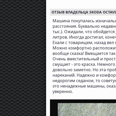
ОТЗЫВ ВЛАДЕЛЬЦА SKODA OCTAVI
Машина покупалась изначально
расстояния. Буквально недавно
тыс.). Ожидали, что обойдется
литров. Иногда достигал, конеч
Ехали с товарищем, назад вел о
Можно комфортно расположить
вообще сказка! Вмещается так
Очень вместительный и просто
смущает - это краска. Немног
довольно заметно. Но эта проб
нареканий. Надежно и комфорт
недорогим седаном, то советую 
это ненадежные машины, оказ
уверенно.