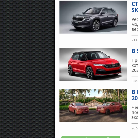
С
S
Ре
мо
ве
21 
В
Пр
ко
20
3 М
В
20
Че
по
эк
26 