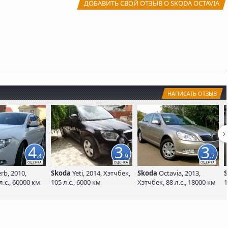
ДОБАВИТЬ СВОЙ ОТЗЫВ О SKODA OCTAVIA
НАПИСАТЬ ОТЗЫВ
4
3
3
.4
.9
.7
rb, 2010,
Skoda
Yeti, 2014, Хэтчбек,
Skoda
Octavia, 2013,
S
л.с., 60000 км
105 л.с., 6000 км
Хэтчбек, 88 л.с., 18000 км
1