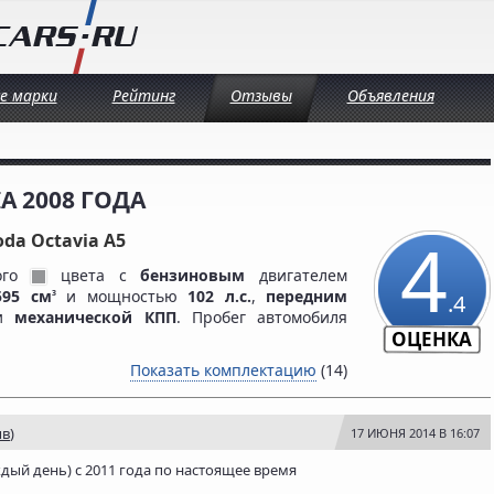
се марки
Рейтинг
Отзывы
Объявления
A 2008 ГОДА
4
oda Octavia A5
рого
цвета c
бензиновым
двигателем
595 см
и мощностью
102 л.с.
,
передним
3
.4
 и
механической КПП
. Пробег автомобиля
ОЦЕНКА
Показать комплектацию
(14)
ыв
)
17 ИЮНЯ 2014 В 16:07
ждый день) с 2011 года по настоящее время