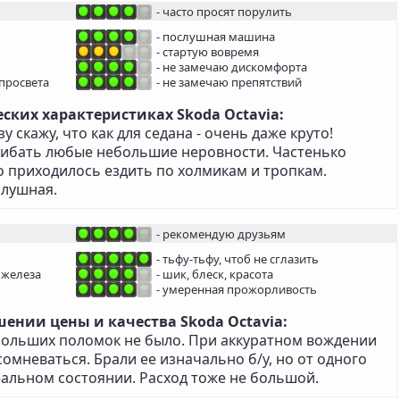
- часто просят порулить
- послушная машина
- стартую вовремя
- не замечаю дискомфорта
просвета
- не замечаю препятствий
ских характеристиках Skoda Octavia:
 скажу, что как для седана - очень даже круто!
гибать любые небольшие неровности. Частенько
то приходилось ездить по холмикам и тропкам.
слушная.
- рекомендую друзьям
- тьфу-тьфу, чтоб не сглазить
 железа
- шик, блеск, красота
- умеренная прожорливость
ении цены и качества Skoda Octavia:
ольших поломок не было. При аккуратном вождении
сомневаться. Брали ее изначально б/у, но от одного
деальном состоянии. Расход тоже не большой.