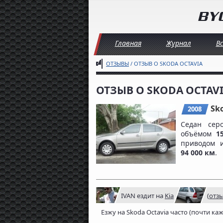
Главная
Журнал
В
ОТЗЫВЫ
/ ОТЗЫВ О SKODA OCTAVIA
ОТЗЫВ О SKODA OCTAVI
Sk
2008
Седан се
объёмом
1
приводом
94 000 км
.
IVAN
ездит на
Kia
(
отз
Езжу на Skoda Octavia часто (почти ка