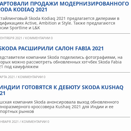
ТАРТОВАЛИ ПРОДАЖИ МОДЕРНИЗИРОВАННОГО
KODA KODIAQ 2021
стайлинговый Skoda Kodiaq 2021 предлагается дилерами в
дификациях Active, Ambition и Style. Также предлагаются
рсии Sportline и L&K
СЕНТЯБРЯ 2021 /
КОММЕНТАРИИ 0
 SKODA РАСШИРИЛИ САЛОН FABIA 2021
едставители компании Skoda поделились фотографиями, на
торых можно рассмотреть обновленных хэтчбек Skoda Fabia
21 под камуфляжем
АРТА 2021 /
КОММЕНТАРИИ 0
 ИНДИИ ГОТОВЯТСЯ К ДЕБЮТУ SKODA KUSHAQ
21
шская компания Skoda анонсировала выход обновленного
лноразмерного кроссовера Kushaq 2021 для Индии и ее
спортных рынков
ЯНВАРЯ 2021 /
КОММЕНТАРИИ 0