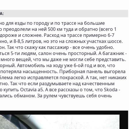
A:
 для езды по городу и по трассе на большие
 преодолели на ней 500 км туда и обратно (всего 1
 дороже и сложнее. Расход на трассе примерно 6-7
но, и 8-8,5 литров, но это на сложных участках шоссе.
н. Так что скажу как пассажир - все очень удобно.
ся 5-ти людям, салон очень просторный. А багажник -
 много вещей, что мы даже не могли себе представить.
рный. Автомобиль на ходу уже 6-ой год и все, что
о потеряла насыщенность. Приборная панель выгорела
лема легко исправляется покраской. А так, нет никаких
но. Так что если раздумываете над качественным
купить Octavia a5. А все рассказы о том, что Skoda -
ались обманом. За рулем чувствуешь себя очень