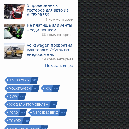
5 проверенных
тестеров для авто из
ALIEXPRESS
1 комментарий
Не платишь алименты
– ходи пешком
66 комментариев
Volkswagen превратил
культового «Жука» во
внедорожник
49 комментариев
Показать ещё »
АКСЕССУАРЫ
392
VOLKSWAGEN
KIA
192
176
BMW
155
УХОД ЗА АВТОМОБИЛЕМ
135
FORD
MERCEDES-BENZ
132
131
TOYOTA
129
УРОКИ ВОЖДЕНИЯ
127