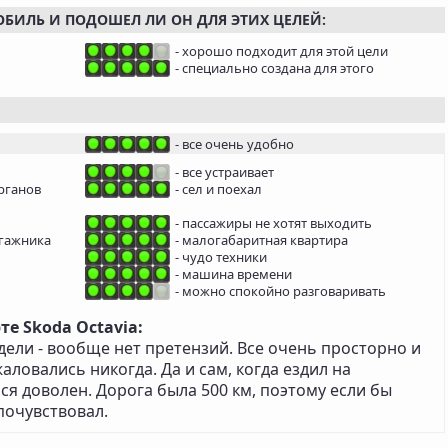
ОБИЛЬ И ПОДОШЕЛ ЛИ ОН ДЛЯ ЭТИХ ЦЕЛЕЙ:
- хорошо подходит для этой цели
- специально создана для этого
- все очень удобно
- все устраивает
рганов
- сел и поехал
- пассажиры не хотят выходить
агажника
- малогабаритная квартира
- чудо техники
- машина времени
- можно спокойно разговаривать
е Skoda Octavia:
ели - вообще нет претензий. Все очень просторно и
ловались никогда. Да и сам, когда ездил на
ся доволен. Дорога была 500 км, поэтому если бы
почувствовал.