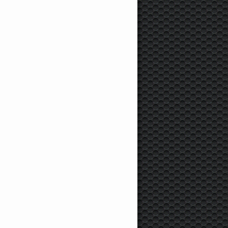
3
4
.3
.2
koda
Rapid, 2013, Седан,
Skoda
Rapid, 2015,
Skoda
Fabia II Com
05 л.с., 15000 км
Лифтбэк, 125 л.с.,
2012, Универсал, 10
14000 км
5500 км