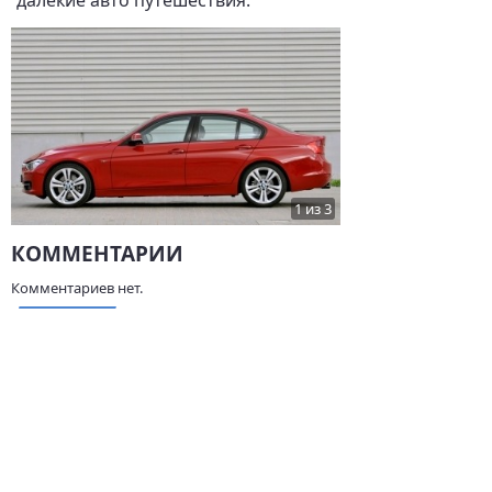
далекие авто путешествия.
1 из 3
КОММЕНТАРИИ
Комментариев нет.
НАПИСАТЬ
ДРУГИЕ ОТЗЫВЫ О BMW
BMW 3er, 2012, 184 л.с.,
BMW X5 (E53), 2004,
200 000 км
218 л.с., 267 000 км