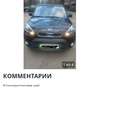
1 из 4
КОММЕНТАРИИ
Комментариев нет.
НАПИСАТЬ
ДРУГИЕ ОТЗЫВЫ О KIA
Kia Cee'd, 2008, 109 л.с.,
Kia Cerato KOUP, 2012,
177 000 км
156 л.с., 150 000 км