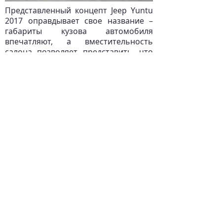
Представленный концепт Jeep Yuntu
2017 оправдывает свое название –
габариты кузова автомобиля
впечатляют, а вместительность
салона позволяет представить, что
езда на нем будет комфортна для
пассажиров любого возраста и
комплекции.
Интересно и то, что корреспонденты
из китайских тематических изданий
утверждают – серийный автомобиль
будет в точности повторять размеры
концепта. Данная информация хоть и
является официально не
подтвержденной, поверить в нее не
сложно. В особенности, озираясь на
прошлые достижения разработчиков
FCA.
При взгляде на концептуальный
автомобиль невозможно не