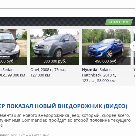
РАЗМЕСТИТЬ
000 руб.
380 000 руб.
490 000 руб.
a Sedan,
Opel, 2008 г., 75 л.с.,
Hyundai
Solaris
V
 л.с., 99 000 км
127 000 км
Hatchback, 2013 г.,
2
123 л.с., 58 000 км
EEP ПОКАЗАЛ НОВЫЙ ВНЕДОРОЖНИК (ВИДЕО)
езентация нового внедорожника Jeep, который, скорее всего,
лучит имя Commander, пройдет во второй половине текущего
да
ПРЕЛЯ 2021 /
КОММЕНТАРИИ 0