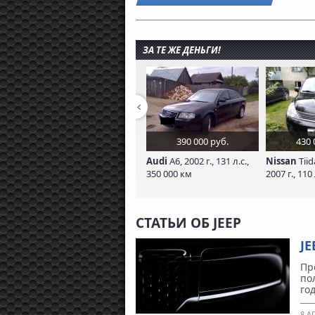
ЗА ТЕ ЖЕ ДЕНЬГИ!
390 000 руб.
430 
Audi
A6, 2002 г., 131 л.с.,
Nissan
Tiid
350 000 км
2007 г., 110
СТАТЬИ ОБ JEEP
J
Пр
по
го
8 А