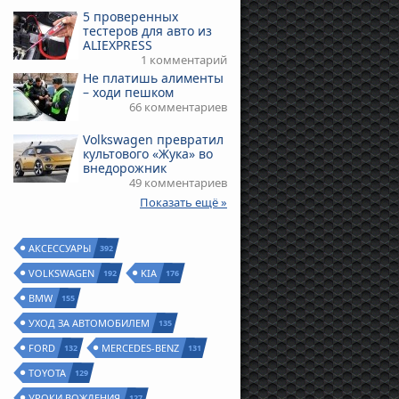
5 проверенных
тестеров для авто из
ALIEXPRESS
1 комментарий
Не платишь алименты
– ходи пешком
66 комментариев
Volkswagen превратил
культового «Жука» во
внедорожник
49 комментариев
Показать ещё »
АКСЕССУАРЫ
392
VOLKSWAGEN
KIA
192
176
BMW
155
УХОД ЗА АВТОМОБИЛЕМ
135
FORD
MERCEDES-BENZ
132
131
TOYOTA
129
УРОКИ ВОЖДЕНИЯ
127