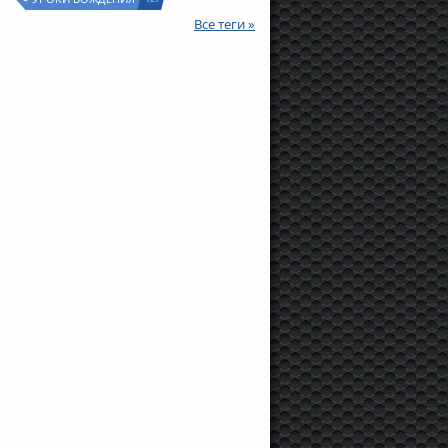
Все теги »
650 000 руб.
520 000 руб.
575 000 руб
olvo
S80 II, 2007 г.,
Volvo
S60, 2007 г., 140 л.с.,
Opel
Astra H Sedan
38 л.с., 210 000 км
115 000 км
2012 г., 140 л.с., 60