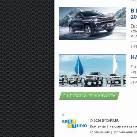
В
20
Ев
ко
из
5 Ф
Н
По
се
21 
ЕЩЁ СТАТЕЙ, ПОЖАЛУЙСТА
© 2026
BYCARS.RU
Контакты
|
Реклама на сайт
соглашение
|
Мобильная в