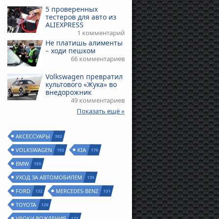
5 проверенных
тестеров для авто из
ALIEXPRESS
1 комментарий
Не платишь алименты
– ходи пешком
66 комментариев
Volkswagen превратил
культового «Жука» во
внедорожник
49 комментариев
Показать ещё »
АКСЕССУАРЫ
392
VOLKSWAGEN
KIA
192
176
BMW
155
УХОД ЗА АВТОМОБИЛЕМ
135
FORD
MERCEDES-BENZ
132
131
TOYOTA
129
УРОКИ ВОЖДЕНИЯ
127