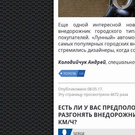
Еще одной интересной нов
внедорожник городского тип
покупателей. «Лунный» автомо
самых популярных городских в
стремились дизайнеры, когда с
Колодийчук Андрей
, специальн
TOYOTA
129
Опубликовано 08.05.17.
Эту страницу просмотрели 4672 раза
ЕСТЬ ЛИ У ВАС ПРЕДПОЛ
РАЗГОНЯТЬ ВНЕДОРОЖНИК
КМ/Ч?
SERGE