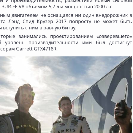
и и производительность, разместили новый силовой
 3UR-FE V8 объемом 5,7 л и мощностью 2000 л.с.
бным двигателем не оснащался ни один внедорожник в
ота Лэнд Спид Крузер 2017 попросту не может быть
 вступить с ним в равную битву.
оторые занимались проектированием «озверевшего»
й уровень производительности ими был достигнут
сорам Garrett GTX4718R.