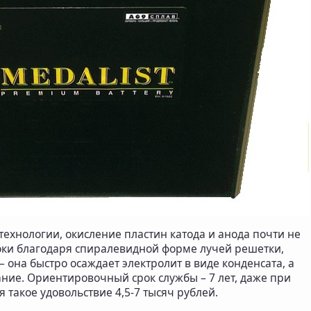
технологии, окисление пластин катода и анода почти не
токи благодаря спиралевидной форме лучей решетки,
 она быстро осаждает электролит в виде конденсата, а
ние. Ориентировочный срок службы – 7 лет, даже при
 такое удовольствие 4,5-7 тысяч рублей.