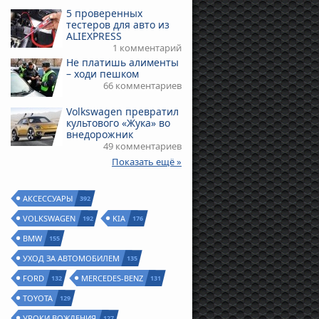
5 проверенных
тестеров для авто из
ALIEXPRESS
1 комментарий
Не платишь алименты
– ходи пешком
66 комментариев
Volkswagen превратил
культового «Жука» во
внедорожник
49 комментариев
Показать ещё »
АКСЕССУАРЫ
392
VOLKSWAGEN
KIA
192
176
BMW
155
УХОД ЗА АВТОМОБИЛЕМ
135
FORD
MERCEDES-BENZ
132
131
TOYOTA
129
УРОКИ ВОЖДЕНИЯ
127